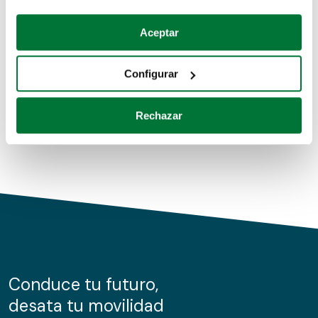
Coches de segunda mano
Si lo permite, también quisiéramos:
Aceptar
Recopilar información sobre su ubicación geográfica
Coches de km0
que puede tener una precisión de varios metros
Configurar
Coches de renting
Identificar su dispositivo analizándolo activamente
para buscar características específicas (huellas
Rechazar
digitales)
Obtenga más información sobre cómo se procesan sus
datos personales y establezca sus preferencias en la
sección de datos
. Puede cambiar o retirar su
consentimiento en cualquier momento en la Declaración
de cookies.
Las cookies de este sitio web se usan para personalizar
el contenido y los anuncios, ofrecer funciones de redes
sociales y analizar el tráfico. Además, compartimos
Conduce tu futuro,
información sobre el uso que haga del sitio web con
desata tu movilidad
nuestros partners de redes sociales, publicidad y análisis