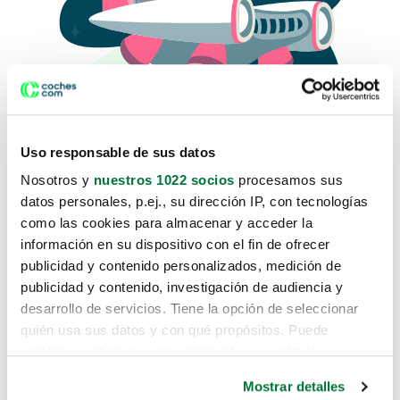
Uso responsable de sus datos
Nosotros y
nuestros 1022 socios
procesamos sus
datos personales, p.ej., su dirección IP, con tecnologías
como las cookies para almacenar y acceder la
Lo sentimos, no sabemos como
información en su dispositivo con el fin de ofrecer
te hemos traido hasta aquí.
publicidad y contenido personalizados, medición de
publicidad y contenido, investigación de audiencia y
desarrollo de servicios. Tiene la opción de seleccionar
Pero puedes encontrar el coche que estás
quién usa sus datos y con qué propósitos. Puede
buscando en alguno de estos enlaces:
cambiar o retirar su consentimiento en cualquier
momento desde la Declaración de cookies o clicando en
Coches nuevos
Mostrar detalles
el Menú de consentimiento.