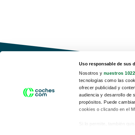
Uso responsable de sus 
Nosotros y
nuestros 1022
tecnologías como las cooki
Conduce tu futuro,
ofrecer publicidad y conte
desata tu movilidad
audiencia y desarrollo de 
propósitos. Puede cambiar
cookies o clicando en el 
Si lo permite, también qui
Acerca de nosotros
Aviso legal
Recopilar información