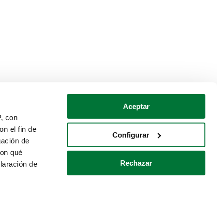
Aceptar
P, con
n el fin de
Configurar
gación de
con qué
Rechazar
laración de
Política de cookies
Contacto
 varios metros