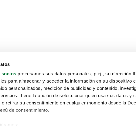
datos
 socios
procesamos sus datos personales, p.ej., su dirección I
es para almacenar y acceder la información en su dispositivo co
nido personalizados, medición de publicidad y contenido, investi
servicios. Tiene la opción de seleccionar quién usa sus datos y 
 o retirar su consentimiento en cualquier momento desde la Dec
Menú de consentimiento.
siéramos:
Aviso protección de datos
 sobre su ubicación geográfica que puede tener una precisión de