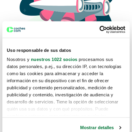
Uso responsable de sus datos
Nosotros y
nuestros 1022 socios
procesamos sus
datos personales, p.ej., su dirección IP, con tecnologías
como las cookies para almacenar y acceder la
Lo sentimos, no sabemos como
información en su dispositivo con el fin de ofrecer
te hemos traido hasta aquí.
publicidad y contenido personalizados, medición de
publicidad y contenido, investigación de audiencia y
desarrollo de servicios. Tiene la opción de seleccionar
Pero puedes encontrar el coche que estás
quién usa sus datos y con qué propósitos. Puede
buscando en alguno de estos enlaces:
cambiar o retirar su consentimiento en cualquier
momento desde la Declaración de cookies o clicando en
Coches nuevos
Mostrar detalles
el Menú de consentimiento.