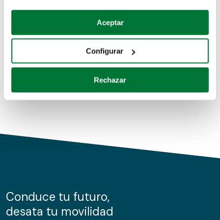
Coches de segunda mano
Si lo permite, también quisiéramos:
Aceptar
Recopilar información sobre su ubicación geográfica
Coches de km0
que puede tener una precisión de varios metros
Configurar
Coches de renting
Identificar su dispositivo analizándolo activamente
para buscar características específicas (huellas
Rechazar
digitales)
Obtenga más información sobre cómo se procesan sus
datos personales y establezca sus preferencias en la
sección de datos
. Puede cambiar o retirar su
consentimiento en cualquier momento en la Declaración
de cookies.
Las cookies de este sitio web se usan para personalizar
el contenido y los anuncios, ofrecer funciones de redes
sociales y analizar el tráfico. Además, compartimos
Conduce tu futuro,
información sobre el uso que haga del sitio web con
desata tu movilidad
nuestros partners de redes sociales, publicidad y análisis