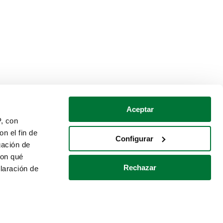
Aceptar
P, con
n el fin de
Configurar
gación de
con qué
Rechazar
laración de
Política de cookies
Contacto
 varios metros