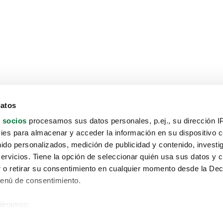
datos
 socios
procesamos sus datos personales, p.ej., su dirección I
es para almacenar y acceder la información en su dispositivo co
nido personalizados, medición de publicidad y contenido, investi
servicios. Tiene la opción de seleccionar quién usa sus datos y 
 o retirar su consentimiento en cualquier momento desde la Dec
Menú de consentimiento.
siéramos:
Aviso protección de datos
 sobre su ubicación geográfica que puede tener una precisión de