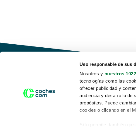
Uso responsable de sus 
Nosotros y
nuestros 1022
tecnologías como las cooki
Conduce tu futuro,
ofrecer publicidad y conte
desata tu movilidad
audiencia y desarrollo de 
propósitos. Puede cambiar
cookies o clicando en el 
Si lo permite, también qui
Acerca de nosotros
Aviso legal
Recopilar información