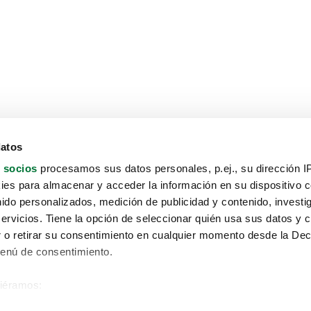
datos
 socios
procesamos sus datos personales, p.ej., su dirección I
es para almacenar y acceder la información en su dispositivo co
nido personalizados, medición de publicidad y contenido, investi
servicios. Tiene la opción de seleccionar quién usa sus datos y 
 o retirar su consentimiento en cualquier momento desde la Dec
Menú de consentimiento.
siéramos:
Aviso protección de datos
 sobre su ubicación geográfica que puede tener una precisión de