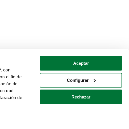
Aceptar
P, con
n el fin de
Configurar
gación de
con qué
Rechazar
laración de
Política de cookies
Contacto
 varios metros