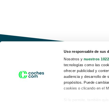
Uso responsable de sus 
Nosotros y
nuestros 1022
tecnologías como las cooki
Conduce tu futuro,
ofrecer publicidad y conte
desata tu movilidad
audiencia y desarrollo de 
propósitos. Puede cambiar
cookies o clicando en el 
Si lo permite, también qui
Acerca de nosotros
Aviso legal
Recopilar información