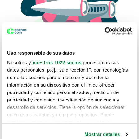
Uso responsable de sus datos
Nosotros y
nuestros 1022 socios
procesamos sus
datos personales, p.ej., su dirección IP, con tecnologías
como las cookies para almacenar y acceder la
Lo sentimos, no sabemos como
información en su dispositivo con el fin de ofrecer
te hemos traido hasta aquí.
publicidad y contenido personalizados, medición de
publicidad y contenido, investigación de audiencia y
desarrollo de servicios. Tiene la opción de seleccionar
Pero puedes encontrar el coche que estás
quién usa sus datos y con qué propósitos. Puede
buscando en alguno de estos enlaces:
cambiar o retirar su consentimiento en cualquier
momento desde la Declaración de cookies o clicando en
Coches nuevos
Mostrar detalles
el Menú de consentimiento.