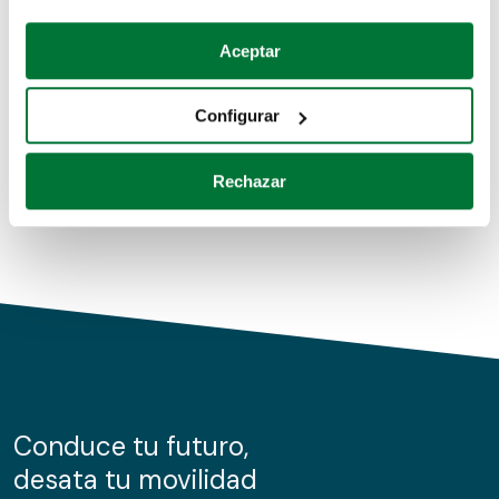
Coches de segunda mano
Si lo permite, también quisiéramos:
Aceptar
Recopilar información sobre su ubicación geográfica
Coches de km0
que puede tener una precisión de varios metros
Configurar
Coches de renting
Identificar su dispositivo analizándolo activamente
para buscar características específicas (huellas
Rechazar
digitales)
Obtenga más información sobre cómo se procesan sus
datos personales y establezca sus preferencias en la
sección de datos
. Puede cambiar o retirar su
consentimiento en cualquier momento en la Declaración
de cookies.
Las cookies de este sitio web se usan para personalizar
el contenido y los anuncios, ofrecer funciones de redes
sociales y analizar el tráfico. Además, compartimos
Conduce tu futuro,
información sobre el uso que haga del sitio web con
desata tu movilidad
nuestros partners de redes sociales, publicidad y análisis