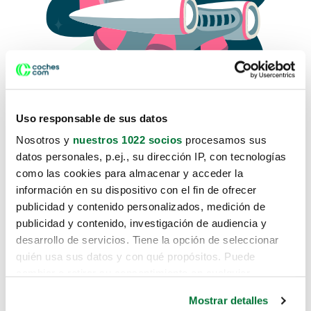
Uso responsable de sus datos
Nosotros y
nuestros 1022 socios
procesamos sus
datos personales, p.ej., su dirección IP, con tecnologías
como las cookies para almacenar y acceder la
Lo sentimos, no sabemos como
información en su dispositivo con el fin de ofrecer
te hemos traido hasta aquí.
publicidad y contenido personalizados, medición de
publicidad y contenido, investigación de audiencia y
desarrollo de servicios. Tiene la opción de seleccionar
Pero puedes encontrar el coche que estás
quién usa sus datos y con qué propósitos. Puede
buscando en alguno de estos enlaces:
cambiar o retirar su consentimiento en cualquier
momento desde la Declaración de cookies o clicando en
Coches nuevos
Mostrar detalles
el Menú de consentimiento.