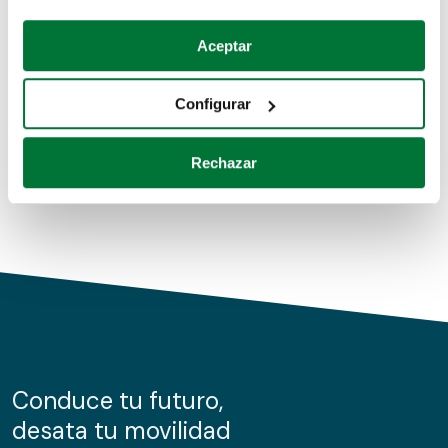
Coches de segunda mano
Si lo permite, también quisiéramos:
Aceptar
Recopilar información sobre su ubicación geográfica
Coches de km0
que puede tener una precisión de varios metros
Configurar
Coches de renting
Identificar su dispositivo analizándolo activamente
para buscar características específicas (huellas
Rechazar
digitales)
Obtenga más información sobre cómo se procesan sus
datos personales y establezca sus preferencias en la
sección de datos
. Puede cambiar o retirar su
consentimiento en cualquier momento en la Declaración
de cookies.
Las cookies de este sitio web se usan para personalizar
el contenido y los anuncios, ofrecer funciones de redes
sociales y analizar el tráfico. Además, compartimos
Conduce tu futuro,
información sobre el uso que haga del sitio web con
desata tu movilidad
nuestros partners de redes sociales, publicidad y análisis