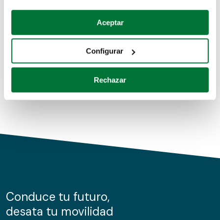
Coches de segunda mano
Si lo permite, también quisiéramos:
Aceptar
Recopilar información sobre su ubicación geográfica
Coches de km0
que puede tener una precisión de varios metros
Configurar
Coches de renting
Identificar su dispositivo analizándolo activamente
para buscar características específicas (huellas
Rechazar
digitales)
Obtenga más información sobre cómo se procesan sus
datos personales y establezca sus preferencias en la
sección de datos
. Puede cambiar o retirar su
consentimiento en cualquier momento en la Declaración
de cookies.
Las cookies de este sitio web se usan para personalizar
el contenido y los anuncios, ofrecer funciones de redes
sociales y analizar el tráfico. Además, compartimos
Conduce tu futuro,
información sobre el uso que haga del sitio web con
desata tu movilidad
nuestros partners de redes sociales, publicidad y análisis