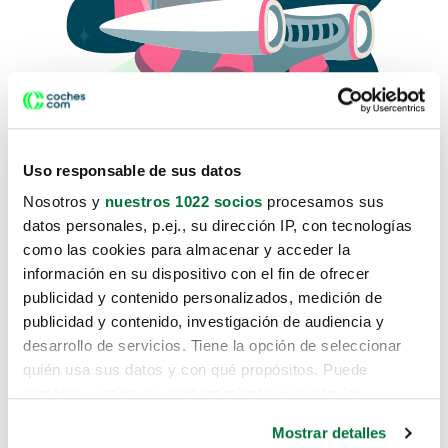
Uso responsable de sus datos
Nosotros y
nuestros 1022 socios
procesamos sus
datos personales, p.ej., su dirección IP, con tecnologías
como las cookies para almacenar y acceder la
Lo sentimos, no sabemos como
información en su dispositivo con el fin de ofrecer
te hemos traido hasta aquí.
publicidad y contenido personalizados, medición de
publicidad y contenido, investigación de audiencia y
desarrollo de servicios. Tiene la opción de seleccionar
Pero puedes encontrar el coche que estás
quién usa sus datos y con qué propósitos. Puede
buscando en alguno de estos enlaces:
cambiar o retirar su consentimiento en cualquier
momento desde la Declaración de cookies o clicando en
Coches nuevos
Mostrar detalles
el Menú de consentimiento.