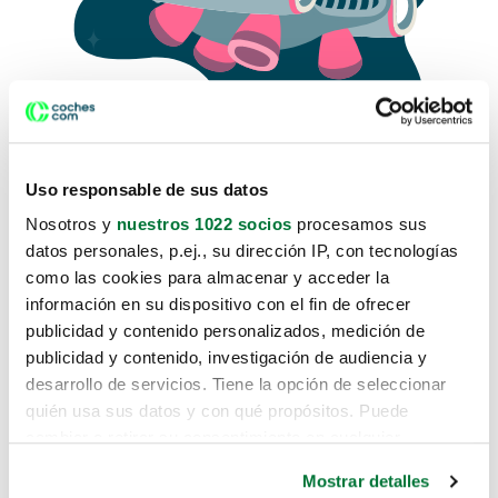
Uso responsable de sus datos
Nosotros y
nuestros 1022 socios
procesamos sus
datos personales, p.ej., su dirección IP, con tecnologías
como las cookies para almacenar y acceder la
Lo sentimos, no sabemos como
información en su dispositivo con el fin de ofrecer
te hemos traido hasta aquí.
publicidad y contenido personalizados, medición de
publicidad y contenido, investigación de audiencia y
desarrollo de servicios. Tiene la opción de seleccionar
Pero puedes encontrar el coche que estás
quién usa sus datos y con qué propósitos. Puede
buscando en alguno de estos enlaces:
cambiar o retirar su consentimiento en cualquier
momento desde la Declaración de cookies o clicando en
Coches nuevos
Mostrar detalles
el Menú de consentimiento.