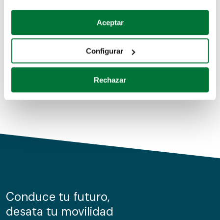
Coches de segunda mano
Si lo permite, también quisiéramos:
Aceptar
Recopilar información sobre su ubicación geográfica
Coches de km0
que puede tener una precisión de varios metros
Configurar
Coches de renting
Identificar su dispositivo analizándolo activamente
para buscar características específicas (huellas
Rechazar
digitales)
Obtenga más información sobre cómo se procesan sus
datos personales y establezca sus preferencias en la
sección de datos
. Puede cambiar o retirar su
consentimiento en cualquier momento en la Declaración
de cookies.
Las cookies de este sitio web se usan para personalizar
el contenido y los anuncios, ofrecer funciones de redes
sociales y analizar el tráfico. Además, compartimos
Conduce tu futuro,
información sobre el uso que haga del sitio web con
desata tu movilidad
nuestros partners de redes sociales, publicidad y análisis