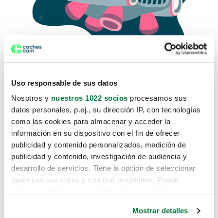
Uso responsable de sus datos
Nosotros y
nuestros 1022 socios
procesamos sus
datos personales, p.ej., su dirección IP, con tecnologías
como las cookies para almacenar y acceder la
Lo sentimos, no sabemos como
información en su dispositivo con el fin de ofrecer
te hemos traido hasta aquí.
publicidad y contenido personalizados, medición de
publicidad y contenido, investigación de audiencia y
desarrollo de servicios. Tiene la opción de seleccionar
Pero puedes encontrar el coche que estás
quién usa sus datos y con qué propósitos. Puede
buscando en alguno de estos enlaces:
cambiar o retirar su consentimiento en cualquier
momento desde la Declaración de cookies o clicando en
Coches nuevos
Mostrar detalles
el Menú de consentimiento.