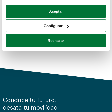
Coches de segunda mano
Si lo permite, también quisiéramos:
Aceptar
Recopilar información sobre su ubicación geográfica
Coches de km0
que puede tener una precisión de varios metros
Configurar
Coches de renting
Identificar su dispositivo analizándolo activamente
para buscar características específicas (huellas
Rechazar
digitales)
Obtenga más información sobre cómo se procesan sus
datos personales y establezca sus preferencias en la
sección de datos
. Puede cambiar o retirar su
consentimiento en cualquier momento en la Declaración
de cookies.
Las cookies de este sitio web se usan para personalizar
el contenido y los anuncios, ofrecer funciones de redes
sociales y analizar el tráfico. Además, compartimos
Conduce tu futuro,
información sobre el uso que haga del sitio web con
desata tu movilidad
nuestros partners de redes sociales, publicidad y análisis