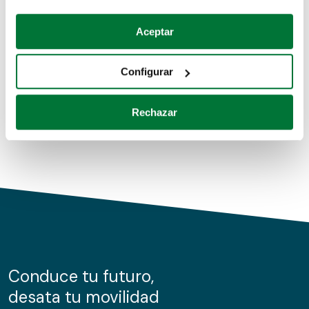
Coches de segunda mano
Si lo permite, también quisiéramos:
Aceptar
Recopilar información sobre su ubicación geográfica
Coches de km0
que puede tener una precisión de varios metros
Configurar
Coches de renting
Identificar su dispositivo analizándolo activamente
para buscar características específicas (huellas
Rechazar
digitales)
Obtenga más información sobre cómo se procesan sus
datos personales y establezca sus preferencias en la
sección de datos
. Puede cambiar o retirar su
consentimiento en cualquier momento en la Declaración
de cookies.
Las cookies de este sitio web se usan para personalizar
el contenido y los anuncios, ofrecer funciones de redes
sociales y analizar el tráfico. Además, compartimos
Conduce tu futuro,
información sobre el uso que haga del sitio web con
desata tu movilidad
nuestros partners de redes sociales, publicidad y análisis