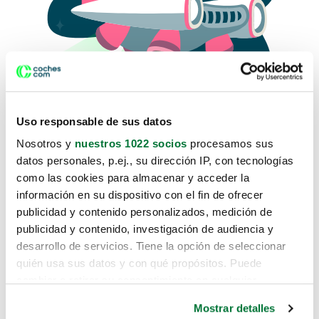
Uso responsable de sus datos
Nosotros y
nuestros 1022 socios
procesamos sus
datos personales, p.ej., su dirección IP, con tecnologías
como las cookies para almacenar y acceder la
Lo sentimos, no sabemos como
información en su dispositivo con el fin de ofrecer
te hemos traido hasta aquí.
publicidad y contenido personalizados, medición de
publicidad y contenido, investigación de audiencia y
desarrollo de servicios. Tiene la opción de seleccionar
Pero puedes encontrar el coche que estás
quién usa sus datos y con qué propósitos. Puede
buscando en alguno de estos enlaces:
cambiar o retirar su consentimiento en cualquier
momento desde la Declaración de cookies o clicando en
Coches nuevos
Mostrar detalles
el Menú de consentimiento.