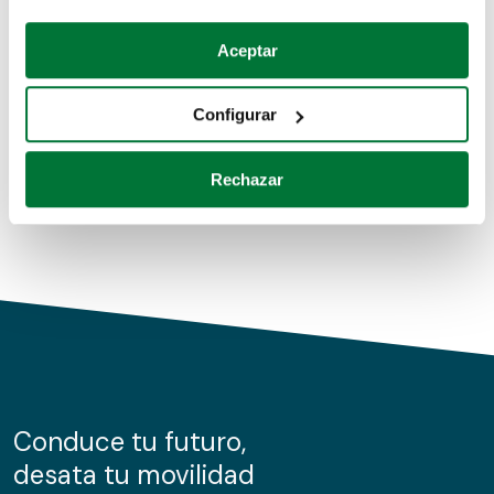
Coches de segunda mano
Si lo permite, también quisiéramos:
Aceptar
Recopilar información sobre su ubicación geográfica
Coches de km0
que puede tener una precisión de varios metros
Configurar
Coches de renting
Identificar su dispositivo analizándolo activamente
para buscar características específicas (huellas
Rechazar
digitales)
Obtenga más información sobre cómo se procesan sus
datos personales y establezca sus preferencias en la
sección de datos
. Puede cambiar o retirar su
consentimiento en cualquier momento en la Declaración
de cookies.
Las cookies de este sitio web se usan para personalizar
el contenido y los anuncios, ofrecer funciones de redes
sociales y analizar el tráfico. Además, compartimos
Conduce tu futuro,
información sobre el uso que haga del sitio web con
desata tu movilidad
nuestros partners de redes sociales, publicidad y análisis