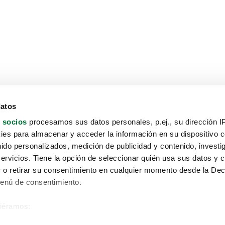
datos
 socios
procesamos sus datos personales, p.ej., su dirección I
es para almacenar y acceder la información en su dispositivo co
nido personalizados, medición de publicidad y contenido, investi
servicios. Tiene la opción de seleccionar quién usa sus datos y 
 o retirar su consentimiento en cualquier momento desde la Dec
Menú de consentimiento.
siéramos:
Aviso protección de datos
 sobre su ubicación geográfica que puede tener una precisión de