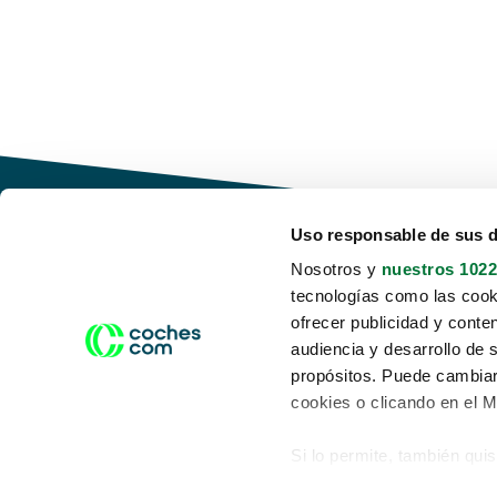
Uso responsable de sus 
Nosotros y
nuestros 1022
tecnologías como las cooki
Conduce tu futuro,
ofrecer publicidad y conte
desata tu movilidad
audiencia y desarrollo de 
propósitos. Puede cambiar
cookies o clicando en el 
Si lo permite, también qui
Acerca de nosotros
Aviso legal
Recopilar información