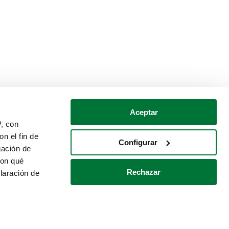
Aceptar
P, con
n el fin de
Configurar
gación de
con qué
Rechazar
laración de
Política de cookies
Contacto
 varios metros