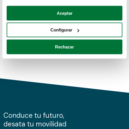
Coches de segunda mano
Si lo permite, también quisiéramos:
Aceptar
Recopilar información sobre su ubicación geográfica
Coches de km0
que puede tener una precisión de varios metros
Configurar
Coches de renting
Identificar su dispositivo analizándolo activamente
para buscar características específicas (huellas
Rechazar
digitales)
Obtenga más información sobre cómo se procesan sus
datos personales y establezca sus preferencias en la
sección de datos
. Puede cambiar o retirar su
consentimiento en cualquier momento en la Declaración
de cookies.
Las cookies de este sitio web se usan para personalizar
el contenido y los anuncios, ofrecer funciones de redes
sociales y analizar el tráfico. Además, compartimos
Conduce tu futuro,
información sobre el uso que haga del sitio web con
desata tu movilidad
nuestros partners de redes sociales, publicidad y análisis