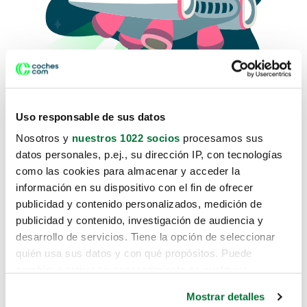
Uso responsable de sus datos
Nosotros y
nuestros 1022 socios
procesamos sus
datos personales, p.ej., su dirección IP, con tecnologías
como las cookies para almacenar y acceder la
Lo sentimos, no sabemos como
información en su dispositivo con el fin de ofrecer
te hemos traido hasta aquí.
publicidad y contenido personalizados, medición de
publicidad y contenido, investigación de audiencia y
desarrollo de servicios. Tiene la opción de seleccionar
Pero puedes encontrar el coche que estás
quién usa sus datos y con qué propósitos. Puede
buscando en alguno de estos enlaces:
cambiar o retirar su consentimiento en cualquier
momento desde la Declaración de cookies o clicando en
Coches nuevos
Mostrar detalles
el Menú de consentimiento.