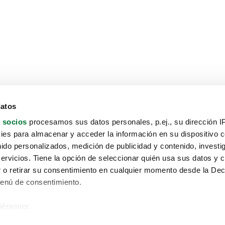
datos
 socios
procesamos sus datos personales, p.ej., su dirección I
es para almacenar y acceder la información en su dispositivo co
nido personalizados, medición de publicidad y contenido, investi
servicios. Tiene la opción de seleccionar quién usa sus datos y 
 o retirar su consentimiento en cualquier momento desde la Dec
Menú de consentimiento.
siéramos:
Aviso protección de datos
 sobre su ubicación geográfica que puede tener una precisión de