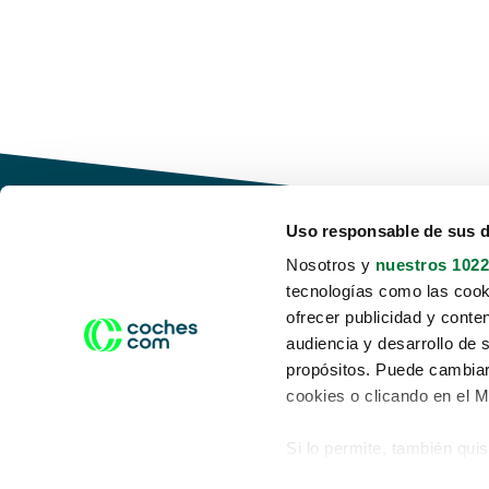
Uso responsable de sus 
Nosotros y
nuestros 1022
tecnologías como las cooki
Conduce tu futuro,
ofrecer publicidad y conte
desata tu movilidad
audiencia y desarrollo de 
propósitos. Puede cambiar
cookies o clicando en el 
Si lo permite, también qui
Acerca de nosotros
Aviso legal
Recopilar información