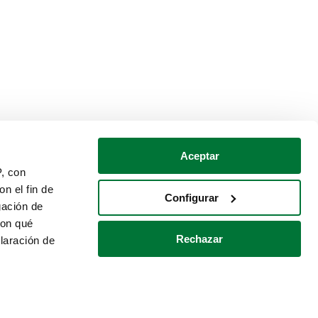
Aceptar
P, con
n el fin de
Configurar
gación de
con qué
Rechazar
laración de
Política de cookies
Contacto
 varios metros