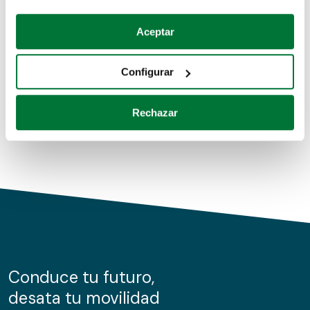
Coches de segunda mano
Si lo permite, también quisiéramos:
Aceptar
Recopilar información sobre su ubicación geográfica
Coches de km0
que puede tener una precisión de varios metros
Configurar
Coches de renting
Identificar su dispositivo analizándolo activamente
para buscar características específicas (huellas
Rechazar
digitales)
Obtenga más información sobre cómo se procesan sus
datos personales y establezca sus preferencias en la
sección de datos
. Puede cambiar o retirar su
consentimiento en cualquier momento en la Declaración
de cookies.
Las cookies de este sitio web se usan para personalizar
el contenido y los anuncios, ofrecer funciones de redes
sociales y analizar el tráfico. Además, compartimos
Conduce tu futuro,
información sobre el uso que haga del sitio web con
desata tu movilidad
nuestros partners de redes sociales, publicidad y análisis