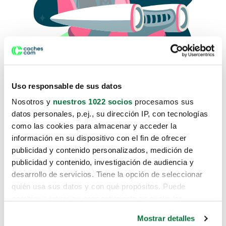
Uso responsable de sus datos
Nosotros y
nuestros 1022 socios
procesamos sus
datos personales, p.ej., su dirección IP, con tecnologías
como las cookies para almacenar y acceder la
Lo sentimos, no sabemos como
información en su dispositivo con el fin de ofrecer
te hemos traido hasta aquí.
publicidad y contenido personalizados, medición de
publicidad y contenido, investigación de audiencia y
desarrollo de servicios. Tiene la opción de seleccionar
Pero puedes encontrar el coche que estás
quién usa sus datos y con qué propósitos. Puede
buscando en alguno de estos enlaces:
cambiar o retirar su consentimiento en cualquier
momento desde la Declaración de cookies o clicando en
Coches nuevos
Mostrar detalles
el Menú de consentimiento.