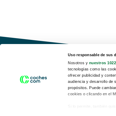
Uso responsable de sus 
Nosotros y
nuestros 1022
tecnologías como las cooki
Conduce tu futuro,
ofrecer publicidad y conte
desata tu movilidad
audiencia y desarrollo de 
propósitos. Puede cambiar
cookies o clicando en el 
Si lo permite, también qui
Acerca de nosotros
Aviso legal
Recopilar información