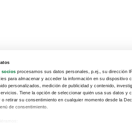
datos
 socios
procesamos sus datos personales, p.ej., su dirección I
es para almacenar y acceder la información en su dispositivo co
nido personalizados, medición de publicidad y contenido, investi
servicios. Tiene la opción de seleccionar quién usa sus datos y 
 o retirar su consentimiento en cualquier momento desde la Dec
Menú de consentimiento.
siéramos:
Aviso protección de datos
 sobre su ubicación geográfica que puede tener una precisión de