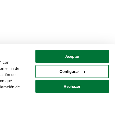
Aceptar
P, con
n el fin de
Configurar
gación de
con qué
Rechazar
laración de
Política de cookies
Contacto
 varios metros