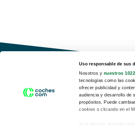
Uso responsable de sus 
Nosotros y
nuestros 1022
tecnologías como las cooki
Conduce tu futuro,
ofrecer publicidad y conte
desata tu movilidad
audiencia y desarrollo de 
propósitos. Puede cambiar
cookies o clicando en el 
Si lo permite, también qui
Acerca de nosotros
Aviso legal
Recopilar información