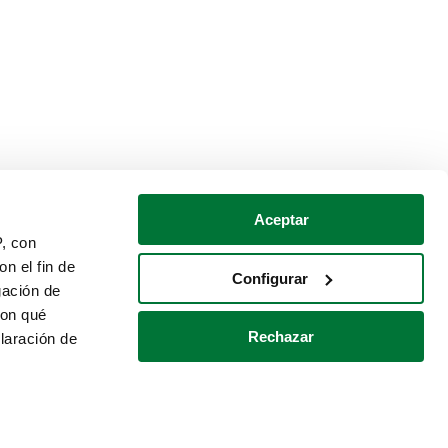
Aceptar
P, con
n el fin de
Configurar
gación de
con qué
Rechazar
laración de
Política de cookies
Contacto
 varios metros