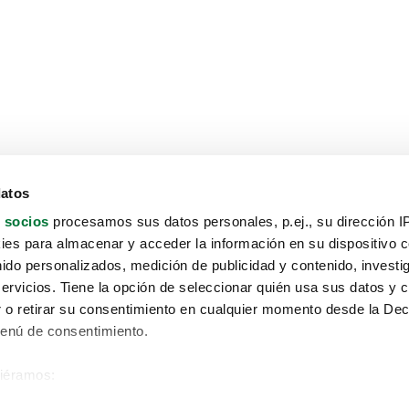
datos
 socios
procesamos sus datos personales, p.ej., su dirección I
es para almacenar y acceder la información en su dispositivo co
nido personalizados, medición de publicidad y contenido, investi
servicios. Tiene la opción de seleccionar quién usa sus datos y 
 o retirar su consentimiento en cualquier momento desde la Dec
Menú de consentimiento.
siéramos:
Aviso protección de datos
 sobre su ubicación geográfica que puede tener una precisión de