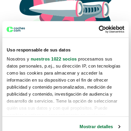
Uso responsable de sus datos
Nosotros y
nuestros 1022 socios
procesamos sus
datos personales, p.ej., su dirección IP, con tecnologías
como las cookies para almacenar y acceder la
Lo sentimos, no sabemos como
información en su dispositivo con el fin de ofrecer
te hemos traido hasta aquí.
publicidad y contenido personalizados, medición de
publicidad y contenido, investigación de audiencia y
desarrollo de servicios. Tiene la opción de seleccionar
Pero puedes encontrar el coche que estás
quién usa sus datos y con qué propósitos. Puede
buscando en alguno de estos enlaces:
cambiar o retirar su consentimiento en cualquier
momento desde la Declaración de cookies o clicando en
Coches nuevos
Mostrar detalles
el Menú de consentimiento.