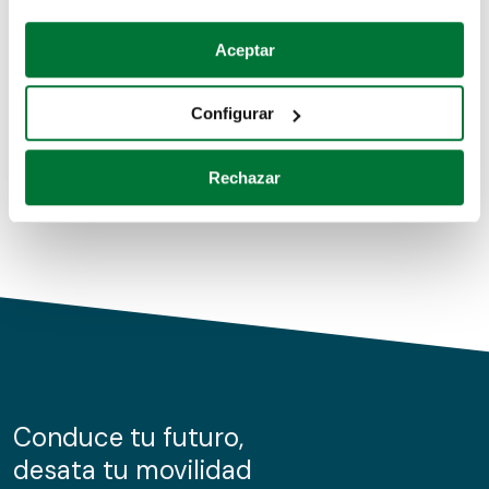
Coches de segunda mano
Si lo permite, también quisiéramos:
Aceptar
Recopilar información sobre su ubicación geográfica
Coches de km0
que puede tener una precisión de varios metros
Configurar
Coches de renting
Identificar su dispositivo analizándolo activamente
para buscar características específicas (huellas
Rechazar
digitales)
Obtenga más información sobre cómo se procesan sus
datos personales y establezca sus preferencias en la
sección de datos
. Puede cambiar o retirar su
consentimiento en cualquier momento en la Declaración
de cookies.
Las cookies de este sitio web se usan para personalizar
el contenido y los anuncios, ofrecer funciones de redes
sociales y analizar el tráfico. Además, compartimos
Conduce tu futuro,
información sobre el uso que haga del sitio web con
desata tu movilidad
nuestros partners de redes sociales, publicidad y análisis