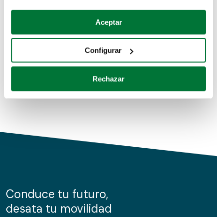
Coches de segunda mano
Si lo permite, también quisiéramos:
Aceptar
Recopilar información sobre su ubicación geográfica
Coches de km0
que puede tener una precisión de varios metros
Configurar
Coches de renting
Identificar su dispositivo analizándolo activamente
para buscar características específicas (huellas
Rechazar
digitales)
Obtenga más información sobre cómo se procesan sus
datos personales y establezca sus preferencias en la
sección de datos
. Puede cambiar o retirar su
consentimiento en cualquier momento en la Declaración
de cookies.
Las cookies de este sitio web se usan para personalizar
el contenido y los anuncios, ofrecer funciones de redes
sociales y analizar el tráfico. Además, compartimos
Conduce tu futuro,
información sobre el uso que haga del sitio web con
desata tu movilidad
nuestros partners de redes sociales, publicidad y análisis