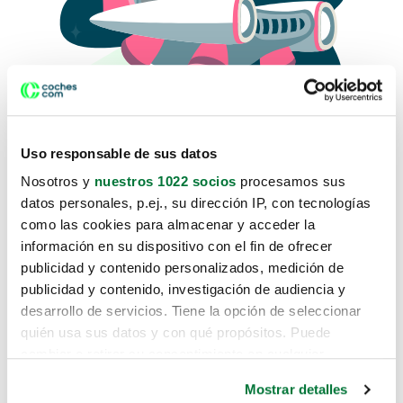
Uso responsable de sus datos
Nosotros y
nuestros 1022 socios
procesamos sus
datos personales, p.ej., su dirección IP, con tecnologías
como las cookies para almacenar y acceder la
Lo sentimos, no sabemos como
información en su dispositivo con el fin de ofrecer
te hemos traido hasta aquí.
publicidad y contenido personalizados, medición de
publicidad y contenido, investigación de audiencia y
desarrollo de servicios. Tiene la opción de seleccionar
Pero puedes encontrar el coche que estás
quién usa sus datos y con qué propósitos. Puede
buscando en alguno de estos enlaces:
cambiar o retirar su consentimiento en cualquier
momento desde la Declaración de cookies o clicando en
Coches nuevos
Mostrar detalles
el Menú de consentimiento.