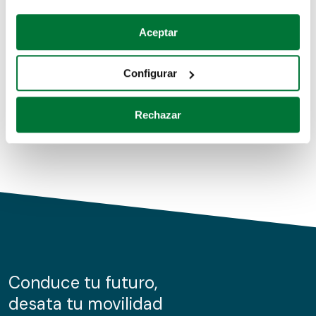
Coches de segunda mano
Si lo permite, también quisiéramos:
Aceptar
Recopilar información sobre su ubicación geográfica
Coches de km0
que puede tener una precisión de varios metros
Configurar
Coches de renting
Identificar su dispositivo analizándolo activamente
para buscar características específicas (huellas
Rechazar
digitales)
Obtenga más información sobre cómo se procesan sus
datos personales y establezca sus preferencias en la
sección de datos
. Puede cambiar o retirar su
consentimiento en cualquier momento en la Declaración
de cookies.
Las cookies de este sitio web se usan para personalizar
el contenido y los anuncios, ofrecer funciones de redes
sociales y analizar el tráfico. Además, compartimos
Conduce tu futuro,
información sobre el uso que haga del sitio web con
desata tu movilidad
nuestros partners de redes sociales, publicidad y análisis