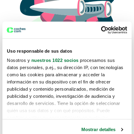
Uso responsable de sus datos
Nosotros y
nuestros 1022 socios
procesamos sus
datos personales, p.ej., su dirección IP, con tecnologías
como las cookies para almacenar y acceder la
Lo sentimos, no sabemos como
información en su dispositivo con el fin de ofrecer
te hemos traido hasta aquí.
publicidad y contenido personalizados, medición de
publicidad y contenido, investigación de audiencia y
desarrollo de servicios. Tiene la opción de seleccionar
Pero puedes encontrar el coche que estás
quién usa sus datos y con qué propósitos. Puede
buscando en alguno de estos enlaces:
cambiar o retirar su consentimiento en cualquier
momento desde la Declaración de cookies o clicando en
Coches nuevos
Mostrar detalles
el Menú de consentimiento.