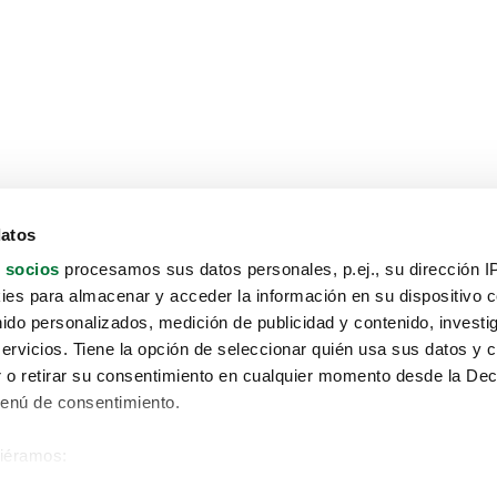
datos
 socios
procesamos sus datos personales, p.ej., su dirección I
es para almacenar y acceder la información en su dispositivo co
nido personalizados, medición de publicidad y contenido, investi
servicios. Tiene la opción de seleccionar quién usa sus datos y 
 o retirar su consentimiento en cualquier momento desde la Dec
Menú de consentimiento.
siéramos:
Aviso protección de datos
 sobre su ubicación geográfica que puede tener una precisión de