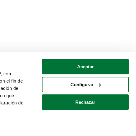
Aceptar
P, con
n el fin de
Configurar
gación de
con qué
Rechazar
laración de
Política de cookies
Contacto
 varios metros