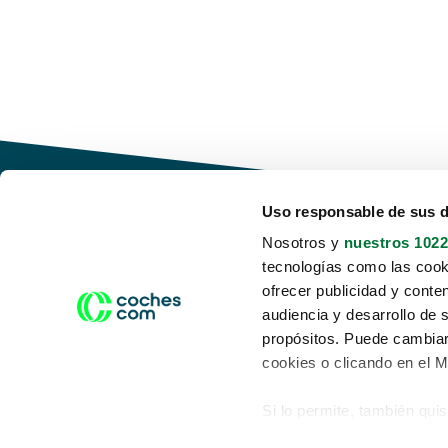
Uso responsable de sus 
Nosotros y
nuestros 1022
tecnologías como las cooki
Conduce tu futuro,
ofrecer publicidad y conte
desata tu movilidad
audiencia y desarrollo de 
propósitos. Puede cambiar
cookies o clicando en el 
Si lo permite, también qui
Acerca de nosotros
Aviso legal
Recopilar información