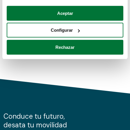
Coches de segunda mano
Si lo permite, también quisiéramos:
Aceptar
Recopilar información sobre su ubicación geográfica
Coches de km0
que puede tener una precisión de varios metros
Configurar
Coches de renting
Identificar su dispositivo analizándolo activamente
para buscar características específicas (huellas
Rechazar
digitales)
Obtenga más información sobre cómo se procesan sus
datos personales y establezca sus preferencias en la
sección de datos
. Puede cambiar o retirar su
consentimiento en cualquier momento en la Declaración
de cookies.
Las cookies de este sitio web se usan para personalizar
el contenido y los anuncios, ofrecer funciones de redes
sociales y analizar el tráfico. Además, compartimos
Conduce tu futuro,
información sobre el uso que haga del sitio web con
desata tu movilidad
nuestros partners de redes sociales, publicidad y análisis