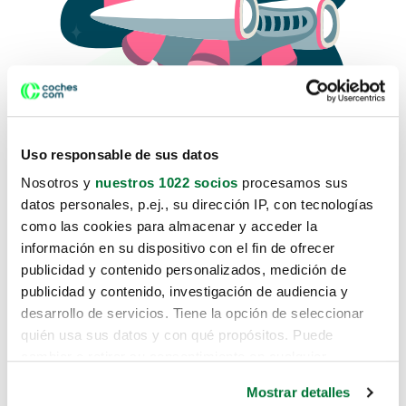
Uso responsable de sus datos
Nosotros y
nuestros 1022 socios
procesamos sus
datos personales, p.ej., su dirección IP, con tecnologías
como las cookies para almacenar y acceder la
Lo sentimos, no sabemos como
información en su dispositivo con el fin de ofrecer
te hemos traido hasta aquí.
publicidad y contenido personalizados, medición de
publicidad y contenido, investigación de audiencia y
desarrollo de servicios. Tiene la opción de seleccionar
Pero puedes encontrar el coche que estás
quién usa sus datos y con qué propósitos. Puede
buscando en alguno de estos enlaces:
cambiar o retirar su consentimiento en cualquier
momento desde la Declaración de cookies o clicando en
Coches nuevos
Mostrar detalles
el Menú de consentimiento.