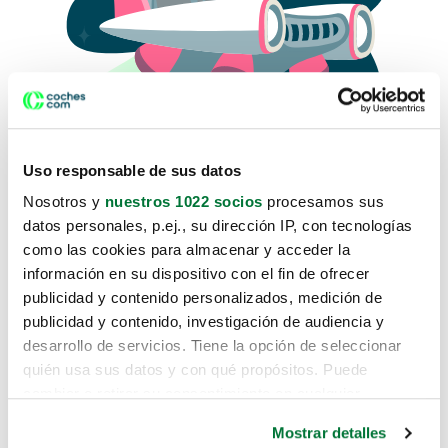
Uso responsable de sus datos
Nosotros y
nuestros 1022 socios
procesamos sus
datos personales, p.ej., su dirección IP, con tecnologías
como las cookies para almacenar y acceder la
Lo sentimos, no sabemos como
información en su dispositivo con el fin de ofrecer
te hemos traido hasta aquí.
publicidad y contenido personalizados, medición de
publicidad y contenido, investigación de audiencia y
desarrollo de servicios. Tiene la opción de seleccionar
Pero puedes encontrar el coche que estás
quién usa sus datos y con qué propósitos. Puede
buscando en alguno de estos enlaces:
cambiar o retirar su consentimiento en cualquier
momento desde la Declaración de cookies o clicando en
Coches nuevos
Mostrar detalles
el Menú de consentimiento.