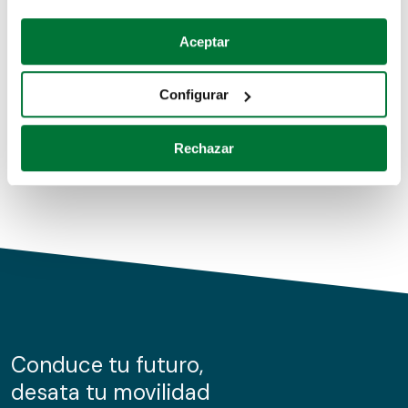
Coches de segunda mano
Si lo permite, también quisiéramos:
Aceptar
Recopilar información sobre su ubicación geográfica
Coches de km0
que puede tener una precisión de varios metros
Configurar
Coches de renting
Identificar su dispositivo analizándolo activamente
para buscar características específicas (huellas
Rechazar
digitales)
Obtenga más información sobre cómo se procesan sus
datos personales y establezca sus preferencias en la
sección de datos
. Puede cambiar o retirar su
consentimiento en cualquier momento en la Declaración
de cookies.
Las cookies de este sitio web se usan para personalizar
el contenido y los anuncios, ofrecer funciones de redes
sociales y analizar el tráfico. Además, compartimos
Conduce tu futuro,
información sobre el uso que haga del sitio web con
desata tu movilidad
nuestros partners de redes sociales, publicidad y análisis