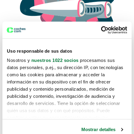
Uso responsable de sus datos
Nosotros y
nuestros 1022 socios
procesamos sus
datos personales, p.ej., su dirección IP, con tecnologías
como las cookies para almacenar y acceder la
Lo sentimos, no sabemos como
información en su dispositivo con el fin de ofrecer
te hemos traido hasta aquí.
publicidad y contenido personalizados, medición de
publicidad y contenido, investigación de audiencia y
desarrollo de servicios. Tiene la opción de seleccionar
Pero puedes encontrar el coche que estás
quién usa sus datos y con qué propósitos. Puede
buscando en alguno de estos enlaces:
cambiar o retirar su consentimiento en cualquier
momento desde la Declaración de cookies o clicando en
Coches nuevos
Mostrar detalles
el Menú de consentimiento.