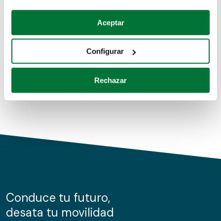
Coches de segunda mano
Si lo permite, también quisiéramos:
Aceptar
Recopilar información sobre su ubicación geográfica
Coches de km0
que puede tener una precisión de varios metros
Configurar
Coches de renting
Identificar su dispositivo analizándolo activamente
para buscar características específicas (huellas
Rechazar
digitales)
Obtenga más información sobre cómo se procesan sus
datos personales y establezca sus preferencias en la
sección de datos
. Puede cambiar o retirar su
consentimiento en cualquier momento en la Declaración
de cookies.
Las cookies de este sitio web se usan para personalizar
el contenido y los anuncios, ofrecer funciones de redes
sociales y analizar el tráfico. Además, compartimos
Conduce tu futuro,
información sobre el uso que haga del sitio web con
desata tu movilidad
nuestros partners de redes sociales, publicidad y análisis