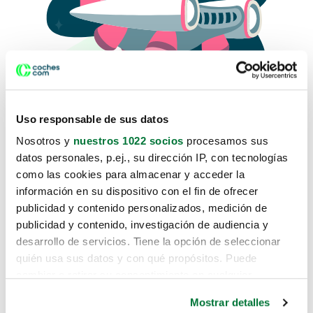
Uso responsable de sus datos
Nosotros y
nuestros 1022 socios
procesamos sus
datos personales, p.ej., su dirección IP, con tecnologías
como las cookies para almacenar y acceder la
Lo sentimos, no sabemos como
información en su dispositivo con el fin de ofrecer
te hemos traido hasta aquí.
publicidad y contenido personalizados, medición de
publicidad y contenido, investigación de audiencia y
desarrollo de servicios. Tiene la opción de seleccionar
Pero puedes encontrar el coche que estás
quién usa sus datos y con qué propósitos. Puede
buscando en alguno de estos enlaces:
cambiar o retirar su consentimiento en cualquier
momento desde la Declaración de cookies o clicando en
Coches nuevos
Mostrar detalles
el Menú de consentimiento.