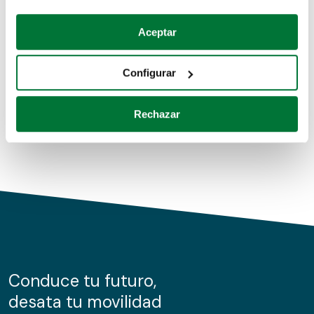
Coches de segunda mano
Si lo permite, también quisiéramos:
Aceptar
Recopilar información sobre su ubicación geográfica
Coches de km0
que puede tener una precisión de varios metros
Configurar
Coches de renting
Identificar su dispositivo analizándolo activamente
para buscar características específicas (huellas
Rechazar
digitales)
Obtenga más información sobre cómo se procesan sus
datos personales y establezca sus preferencias en la
sección de datos
. Puede cambiar o retirar su
consentimiento en cualquier momento en la Declaración
de cookies.
Las cookies de este sitio web se usan para personalizar
el contenido y los anuncios, ofrecer funciones de redes
sociales y analizar el tráfico. Además, compartimos
Conduce tu futuro,
información sobre el uso que haga del sitio web con
desata tu movilidad
nuestros partners de redes sociales, publicidad y análisis