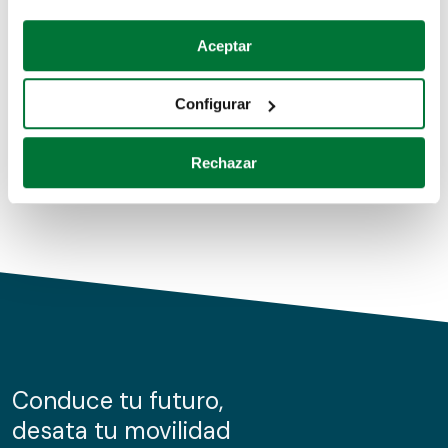
Coches de segunda mano
Si lo permite, también quisiéramos:
Aceptar
Recopilar información sobre su ubicación geográfica
Coches de km0
que puede tener una precisión de varios metros
Configurar
Coches de renting
Identificar su dispositivo analizándolo activamente
para buscar características específicas (huellas
Rechazar
digitales)
Obtenga más información sobre cómo se procesan sus
datos personales y establezca sus preferencias en la
sección de datos
. Puede cambiar o retirar su
consentimiento en cualquier momento en la Declaración
de cookies.
Las cookies de este sitio web se usan para personalizar
el contenido y los anuncios, ofrecer funciones de redes
sociales y analizar el tráfico. Además, compartimos
Conduce tu futuro,
información sobre el uso que haga del sitio web con
desata tu movilidad
nuestros partners de redes sociales, publicidad y análisis