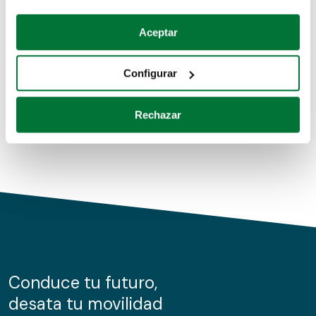
Coches de segunda mano
Si lo permite, también quisiéramos:
Aceptar
Recopilar información sobre su ubicación geográfica
Coches de km0
que puede tener una precisión de varios metros
Configurar
Coches de renting
Identificar su dispositivo analizándolo activamente
para buscar características específicas (huellas
Rechazar
digitales)
Obtenga más información sobre cómo se procesan sus
datos personales y establezca sus preferencias en la
sección de datos
. Puede cambiar o retirar su
consentimiento en cualquier momento en la Declaración
de cookies.
Las cookies de este sitio web se usan para personalizar
el contenido y los anuncios, ofrecer funciones de redes
sociales y analizar el tráfico. Además, compartimos
Conduce tu futuro,
información sobre el uso que haga del sitio web con
desata tu movilidad
nuestros partners de redes sociales, publicidad y análisis