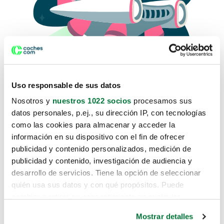
Uso responsable de sus datos
Nosotros y
nuestros 1022 socios
procesamos sus
datos personales, p.ej., su dirección IP, con tecnologías
como las cookies para almacenar y acceder la
Lo sentimos, no sabemos como
información en su dispositivo con el fin de ofrecer
te hemos traido hasta aquí.
publicidad y contenido personalizados, medición de
publicidad y contenido, investigación de audiencia y
desarrollo de servicios. Tiene la opción de seleccionar
Pero puedes encontrar el coche que estás
quién usa sus datos y con qué propósitos. Puede
buscando en alguno de estos enlaces:
cambiar o retirar su consentimiento en cualquier
momento desde la Declaración de cookies o clicando en
Coches nuevos
Mostrar detalles
el Menú de consentimiento.