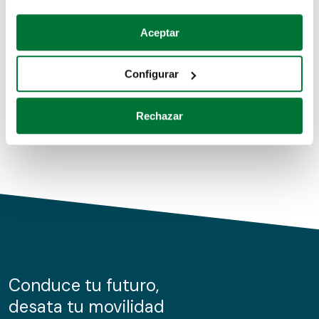
Coches de segunda mano
Si lo permite, también quisiéramos:
Aceptar
Recopilar información sobre su ubicación geográfica
Coches de km0
que puede tener una precisión de varios metros
Configurar
Coches de renting
Identificar su dispositivo analizándolo activamente
para buscar características específicas (huellas
Rechazar
digitales)
Obtenga más información sobre cómo se procesan sus
datos personales y establezca sus preferencias en la
sección de datos
. Puede cambiar o retirar su
consentimiento en cualquier momento en la Declaración
de cookies.
Las cookies de este sitio web se usan para personalizar
el contenido y los anuncios, ofrecer funciones de redes
sociales y analizar el tráfico. Además, compartimos
Conduce tu futuro,
información sobre el uso que haga del sitio web con
desata tu movilidad
nuestros partners de redes sociales, publicidad y análisis