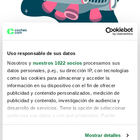
Uso responsable de sus datos
Nosotros y
nuestros 1022 socios
procesamos sus
datos personales, p.ej., su dirección IP, con tecnologías
como las cookies para almacenar y acceder la
Lo sentimos, no sabemos como
información en su dispositivo con el fin de ofrecer
te hemos traido hasta aquí.
publicidad y contenido personalizados, medición de
publicidad y contenido, investigación de audiencia y
desarrollo de servicios. Tiene la opción de seleccionar
Pero puedes encontrar el coche que estás
quién usa sus datos y con qué propósitos. Puede
buscando en alguno de estos enlaces:
cambiar o retirar su consentimiento en cualquier
momento desde la Declaración de cookies o clicando en
Coches nuevos
Mostrar detalles
el Menú de consentimiento.