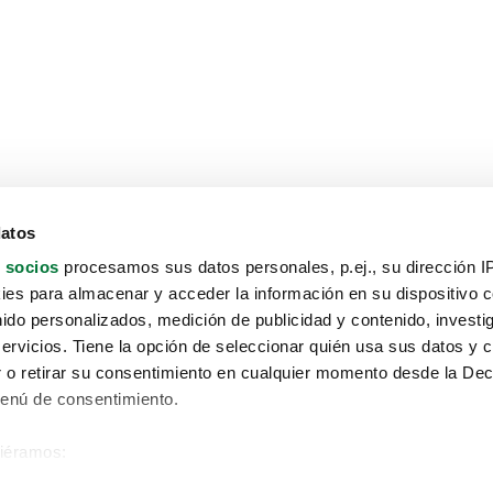
datos
 socios
procesamos sus datos personales, p.ej., su dirección I
es para almacenar y acceder la información en su dispositivo co
nido personalizados, medición de publicidad y contenido, investi
servicios. Tiene la opción de seleccionar quién usa sus datos y 
 o retirar su consentimiento en cualquier momento desde la Dec
Menú de consentimiento.
siéramos:
Aviso protección de datos
 sobre su ubicación geográfica que puede tener una precisión de