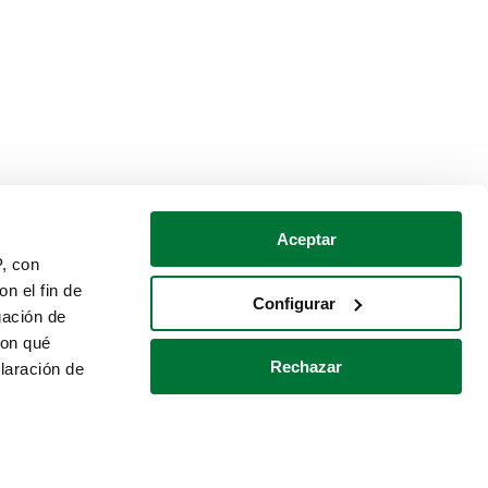
Aceptar
P, con
n el fin de
Configurar
gación de
con qué
Rechazar
laración de
Política de cookies
Contacto
 varios metros