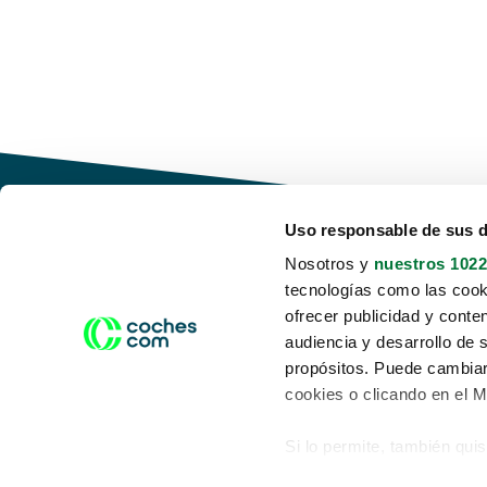
Uso responsable de sus 
Nosotros y
nuestros 1022
tecnologías como las cooki
Conduce tu futuro,
ofrecer publicidad y conte
desata tu movilidad
audiencia y desarrollo de 
propósitos. Puede cambiar
cookies o clicando en el 
Si lo permite, también qui
Acerca de nosotros
Aviso legal
Recopilar información