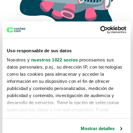
Uso responsable de sus datos
Nosotros y
nuestros 1022 socios
procesamos sus
datos personales, p.ej., su dirección IP, con tecnologías
como las cookies para almacenar y acceder la
Lo sentimos, no sabemos como
información en su dispositivo con el fin de ofrecer
te hemos traido hasta aquí.
publicidad y contenido personalizados, medición de
publicidad y contenido, investigación de audiencia y
desarrollo de servicios. Tiene la opción de seleccionar
Pero puedes encontrar el coche que estás
quién usa sus datos y con qué propósitos. Puede
buscando en alguno de estos enlaces:
cambiar o retirar su consentimiento en cualquier
momento desde la Declaración de cookies o clicando en
Coches nuevos
Mostrar detalles
el Menú de consentimiento.