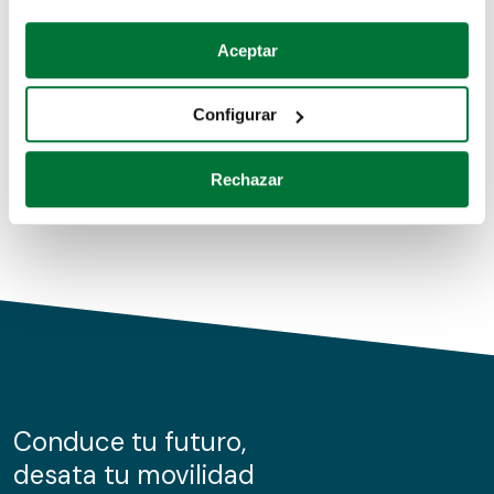
Coches de segunda mano
Si lo permite, también quisiéramos:
Aceptar
Recopilar información sobre su ubicación geográfica
Coches de km0
que puede tener una precisión de varios metros
Configurar
Coches de renting
Identificar su dispositivo analizándolo activamente
para buscar características específicas (huellas
Rechazar
digitales)
Obtenga más información sobre cómo se procesan sus
datos personales y establezca sus preferencias en la
sección de datos
. Puede cambiar o retirar su
consentimiento en cualquier momento en la Declaración
de cookies.
Las cookies de este sitio web se usan para personalizar
el contenido y los anuncios, ofrecer funciones de redes
sociales y analizar el tráfico. Además, compartimos
Conduce tu futuro,
información sobre el uso que haga del sitio web con
desata tu movilidad
nuestros partners de redes sociales, publicidad y análisis