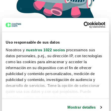
Uso responsable de sus datos
Nosotros y
nuestros 1022 socios
procesamos sus
datos personales, p.ej., su dirección IP, con tecnologías
como las cookies para almacenar y acceder la
Lo sentimos, no sabemos como
información en su dispositivo con el fin de ofrecer
te hemos traido hasta aquí.
publicidad y contenido personalizados, medición de
publicidad y contenido, investigación de audiencia y
desarrollo de servicios. Tiene la opción de seleccionar
Pero puedes encontrar el coche que estás
quién usa sus datos y con qué propósitos. Puede
buscando en alguno de estos enlaces:
cambiar o retirar su consentimiento en cualquier
momento desde la Declaración de cookies o clicando en
Coches nuevos
Mostrar detalles
el Menú de consentimiento.