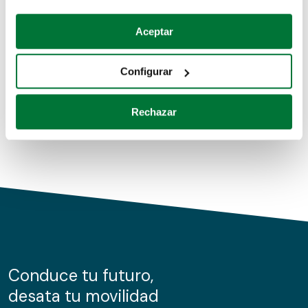
Coches de segunda mano
Si lo permite, también quisiéramos:
Aceptar
Recopilar información sobre su ubicación geográfica
Coches de km0
que puede tener una precisión de varios metros
Configurar
Coches de renting
Identificar su dispositivo analizándolo activamente
para buscar características específicas (huellas
Rechazar
digitales)
Obtenga más información sobre cómo se procesan sus
datos personales y establezca sus preferencias en la
sección de datos
. Puede cambiar o retirar su
consentimiento en cualquier momento en la Declaración
de cookies.
Las cookies de este sitio web se usan para personalizar
el contenido y los anuncios, ofrecer funciones de redes
sociales y analizar el tráfico. Además, compartimos
Conduce tu futuro,
información sobre el uso que haga del sitio web con
desata tu movilidad
nuestros partners de redes sociales, publicidad y análisis