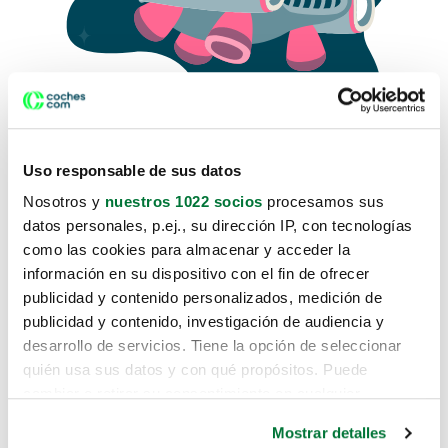
Uso responsable de sus datos
Nosotros y
nuestros 1022 socios
procesamos sus
datos personales, p.ej., su dirección IP, con tecnologías
como las cookies para almacenar y acceder la
Lo sentimos, no sabemos como
información en su dispositivo con el fin de ofrecer
te hemos traido hasta aquí.
publicidad y contenido personalizados, medición de
publicidad y contenido, investigación de audiencia y
desarrollo de servicios. Tiene la opción de seleccionar
Pero puedes encontrar el coche que estás
quién usa sus datos y con qué propósitos. Puede
buscando en alguno de estos enlaces:
cambiar o retirar su consentimiento en cualquier
momento desde la Declaración de cookies o clicando en
Coches nuevos
Mostrar detalles
el Menú de consentimiento.