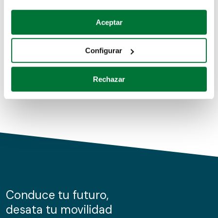
Coches de segunda mano
Si lo permite, también quisiéramos:
Aceptar
Recopilar información sobre su ubicación geográfica
Coches de km0
que puede tener una precisión de varios metros
Configurar
Coches de renting
Identificar su dispositivo analizándolo activamente
para buscar características específicas (huellas
Rechazar
digitales)
Obtenga más información sobre cómo se procesan sus
datos personales y establezca sus preferencias en la
sección de datos
. Puede cambiar o retirar su
consentimiento en cualquier momento en la Declaración
de cookies.
Las cookies de este sitio web se usan para personalizar
el contenido y los anuncios, ofrecer funciones de redes
sociales y analizar el tráfico. Además, compartimos
Conduce tu futuro,
información sobre el uso que haga del sitio web con
desata tu movilidad
nuestros partners de redes sociales, publicidad y análisis