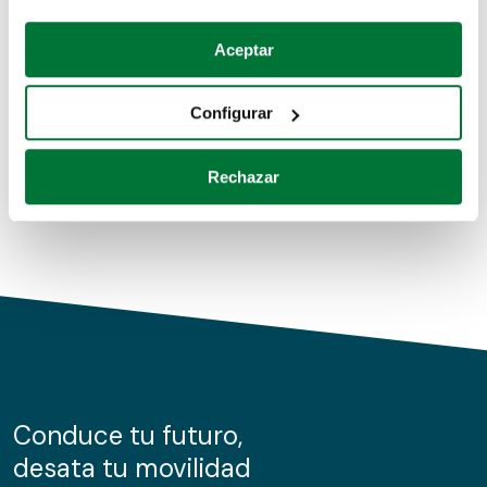
Coches de segunda mano
Si lo permite, también quisiéramos:
Aceptar
Recopilar información sobre su ubicación geográfica
Coches de km0
que puede tener una precisión de varios metros
Configurar
Coches de renting
Identificar su dispositivo analizándolo activamente
para buscar características específicas (huellas
Rechazar
digitales)
Obtenga más información sobre cómo se procesan sus
datos personales y establezca sus preferencias en la
sección de datos
. Puede cambiar o retirar su
consentimiento en cualquier momento en la Declaración
de cookies.
Las cookies de este sitio web se usan para personalizar
el contenido y los anuncios, ofrecer funciones de redes
sociales y analizar el tráfico. Además, compartimos
Conduce tu futuro,
información sobre el uso que haga del sitio web con
desata tu movilidad
nuestros partners de redes sociales, publicidad y análisis