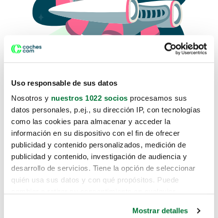
Uso responsable de sus datos
Nosotros y
nuestros 1022 socios
procesamos sus
datos personales, p.ej., su dirección IP, con tecnologías
como las cookies para almacenar y acceder la
Lo sentimos, no sabemos como
información en su dispositivo con el fin de ofrecer
te hemos traido hasta aquí.
publicidad y contenido personalizados, medición de
publicidad y contenido, investigación de audiencia y
desarrollo de servicios. Tiene la opción de seleccionar
Pero puedes encontrar el coche que estás
quién usa sus datos y con qué propósitos. Puede
buscando en alguno de estos enlaces:
cambiar o retirar su consentimiento en cualquier
momento desde la Declaración de cookies o clicando en
Coches nuevos
Mostrar detalles
el Menú de consentimiento.