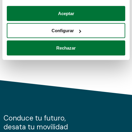
Coches de segunda mano
Si lo permite, también quisiéramos:
Aceptar
Recopilar información sobre su ubicación geográfica
Coches de km0
que puede tener una precisión de varios metros
Configurar
Coches de renting
Identificar su dispositivo analizándolo activamente
para buscar características específicas (huellas
Rechazar
digitales)
Obtenga más información sobre cómo se procesan sus
datos personales y establezca sus preferencias en la
sección de datos
. Puede cambiar o retirar su
consentimiento en cualquier momento en la Declaración
de cookies.
Las cookies de este sitio web se usan para personalizar
el contenido y los anuncios, ofrecer funciones de redes
sociales y analizar el tráfico. Además, compartimos
Conduce tu futuro,
información sobre el uso que haga del sitio web con
desata tu movilidad
nuestros partners de redes sociales, publicidad y análisis