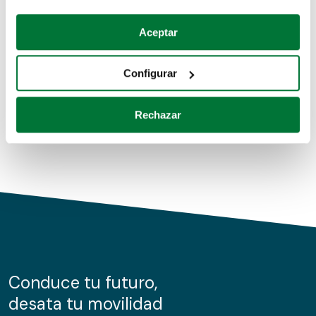
Coches de segunda mano
Si lo permite, también quisiéramos:
Aceptar
Recopilar información sobre su ubicación geográfica
Coches de km0
que puede tener una precisión de varios metros
Configurar
Coches de renting
Identificar su dispositivo analizándolo activamente
para buscar características específicas (huellas
Rechazar
digitales)
Obtenga más información sobre cómo se procesan sus
datos personales y establezca sus preferencias en la
sección de datos
. Puede cambiar o retirar su
consentimiento en cualquier momento en la Declaración
de cookies.
Las cookies de este sitio web se usan para personalizar
el contenido y los anuncios, ofrecer funciones de redes
sociales y analizar el tráfico. Además, compartimos
Conduce tu futuro,
información sobre el uso que haga del sitio web con
desata tu movilidad
nuestros partners de redes sociales, publicidad y análisis