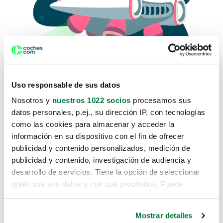
Uso responsable de sus datos
Nosotros y
nuestros 1022 socios
procesamos sus
datos personales, p.ej., su dirección IP, con tecnologías
como las cookies para almacenar y acceder la
Lo sentimos, no sabemos como
información en su dispositivo con el fin de ofrecer
te hemos traido hasta aquí.
publicidad y contenido personalizados, medición de
publicidad y contenido, investigación de audiencia y
desarrollo de servicios. Tiene la opción de seleccionar
Pero puedes encontrar el coche que estás
quién usa sus datos y con qué propósitos. Puede
buscando en alguno de estos enlaces:
cambiar o retirar su consentimiento en cualquier
momento desde la Declaración de cookies o clicando en
Coches nuevos
Mostrar detalles
el Menú de consentimiento.