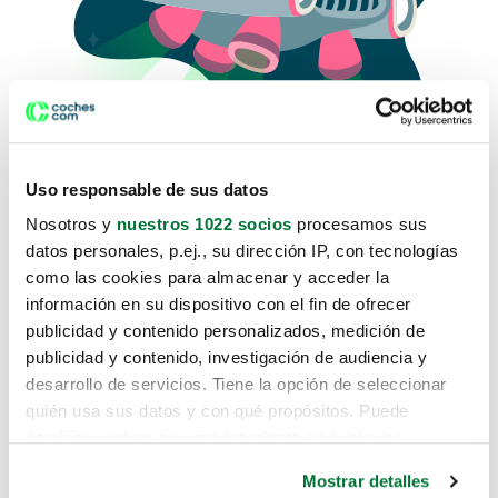
Uso responsable de sus datos
Nosotros y
nuestros 1022 socios
procesamos sus
datos personales, p.ej., su dirección IP, con tecnologías
como las cookies para almacenar y acceder la
Lo sentimos, no sabemos como
información en su dispositivo con el fin de ofrecer
te hemos traido hasta aquí.
publicidad y contenido personalizados, medición de
publicidad y contenido, investigación de audiencia y
desarrollo de servicios. Tiene la opción de seleccionar
Pero puedes encontrar el coche que estás
quién usa sus datos y con qué propósitos. Puede
buscando en alguno de estos enlaces:
cambiar o retirar su consentimiento en cualquier
momento desde la Declaración de cookies o clicando en
Coches nuevos
Mostrar detalles
el Menú de consentimiento.