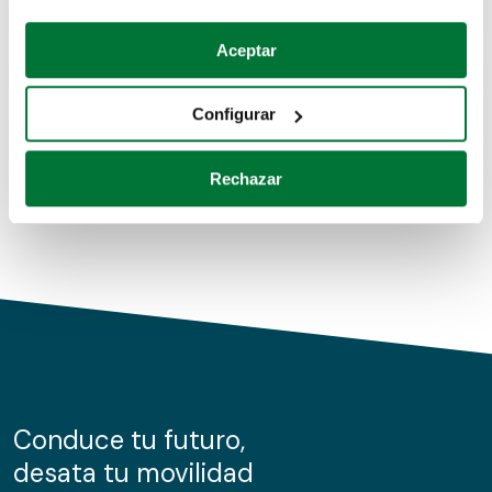
Coches de segunda mano
Si lo permite, también quisiéramos:
Aceptar
Recopilar información sobre su ubicación geográfica
Coches de km0
que puede tener una precisión de varios metros
Configurar
Coches de renting
Identificar su dispositivo analizándolo activamente
para buscar características específicas (huellas
Rechazar
digitales)
Obtenga más información sobre cómo se procesan sus
datos personales y establezca sus preferencias en la
sección de datos
. Puede cambiar o retirar su
consentimiento en cualquier momento en la Declaración
de cookies.
Las cookies de este sitio web se usan para personalizar
el contenido y los anuncios, ofrecer funciones de redes
sociales y analizar el tráfico. Además, compartimos
Conduce tu futuro,
información sobre el uso que haga del sitio web con
desata tu movilidad
nuestros partners de redes sociales, publicidad y análisis