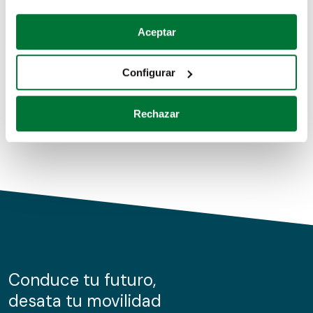
Coches de segunda mano
Si lo permite, también quisiéramos:
Aceptar
Recopilar información sobre su ubicación geográfica
Coches de km0
que puede tener una precisión de varios metros
Configurar
Coches de renting
Identificar su dispositivo analizándolo activamente
para buscar características específicas (huellas
Rechazar
digitales)
Obtenga más información sobre cómo se procesan sus
datos personales y establezca sus preferencias en la
sección de datos
. Puede cambiar o retirar su
consentimiento en cualquier momento en la Declaración
de cookies.
Las cookies de este sitio web se usan para personalizar
el contenido y los anuncios, ofrecer funciones de redes
sociales y analizar el tráfico. Además, compartimos
Conduce tu futuro,
información sobre el uso que haga del sitio web con
desata tu movilidad
nuestros partners de redes sociales, publicidad y análisis