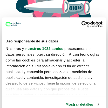
Uso responsable de sus datos
Nosotros y
nuestros 1022 socios
procesamos sus
datos personales, p.ej., su dirección IP, con tecnologías
como las cookies para almacenar y acceder la
Lo sentimos, no sabemos como
información en su dispositivo con el fin de ofrecer
te hemos traido hasta aquí.
publicidad y contenido personalizados, medición de
publicidad y contenido, investigación de audiencia y
desarrollo de servicios. Tiene la opción de seleccionar
Pero puedes encontrar el coche que estás
quién usa sus datos y con qué propósitos. Puede
buscando en alguno de estos enlaces:
cambiar o retirar su consentimiento en cualquier
momento desde la Declaración de cookies o clicando en
Coches nuevos
Mostrar detalles
el Menú de consentimiento.