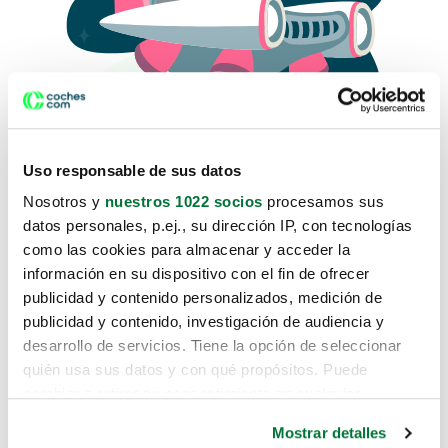
Uso responsable de sus datos
Nosotros y
nuestros 1022 socios
procesamos sus
datos personales, p.ej., su dirección IP, con tecnologías
como las cookies para almacenar y acceder la
Lo sentimos, no sabemos como
información en su dispositivo con el fin de ofrecer
te hemos traido hasta aquí.
publicidad y contenido personalizados, medición de
publicidad y contenido, investigación de audiencia y
desarrollo de servicios. Tiene la opción de seleccionar
Pero puedes encontrar el coche que estás
quién usa sus datos y con qué propósitos. Puede
buscando en alguno de estos enlaces:
cambiar o retirar su consentimiento en cualquier
momento desde la Declaración de cookies o clicando en
Coches nuevos
Mostrar detalles
el Menú de consentimiento.