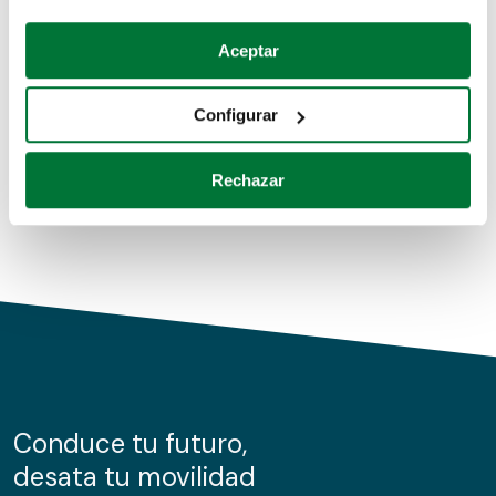
Coches de segunda mano
Si lo permite, también quisiéramos:
Aceptar
Recopilar información sobre su ubicación geográfica
Coches de km0
que puede tener una precisión de varios metros
Configurar
Coches de renting
Identificar su dispositivo analizándolo activamente
para buscar características específicas (huellas
Rechazar
digitales)
Obtenga más información sobre cómo se procesan sus
datos personales y establezca sus preferencias en la
sección de datos
. Puede cambiar o retirar su
consentimiento en cualquier momento en la Declaración
de cookies.
Las cookies de este sitio web se usan para personalizar
el contenido y los anuncios, ofrecer funciones de redes
sociales y analizar el tráfico. Además, compartimos
Conduce tu futuro,
información sobre el uso que haga del sitio web con
desata tu movilidad
nuestros partners de redes sociales, publicidad y análisis