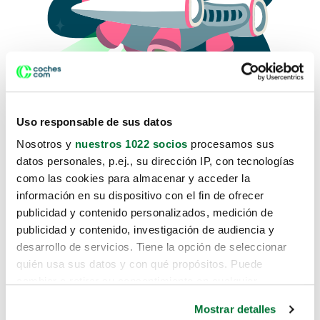
Uso responsable de sus datos
Nosotros y
nuestros 1022 socios
procesamos sus
datos personales, p.ej., su dirección IP, con tecnologías
como las cookies para almacenar y acceder la
Lo sentimos, no sabemos como
información en su dispositivo con el fin de ofrecer
te hemos traido hasta aquí.
publicidad y contenido personalizados, medición de
publicidad y contenido, investigación de audiencia y
desarrollo de servicios. Tiene la opción de seleccionar
Pero puedes encontrar el coche que estás
quién usa sus datos y con qué propósitos. Puede
buscando en alguno de estos enlaces:
cambiar o retirar su consentimiento en cualquier
momento desde la Declaración de cookies o clicando en
Coches nuevos
Mostrar detalles
el Menú de consentimiento.