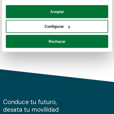
Coches de segunda mano
Si lo permite, también quisiéramos:
Aceptar
Recopilar información sobre su ubicación geográfica
Coches de km0
que puede tener una precisión de varios metros
Configurar
Coches de renting
Identificar su dispositivo analizándolo activamente
para buscar características específicas (huellas
Rechazar
digitales)
Obtenga más información sobre cómo se procesan sus
datos personales y establezca sus preferencias en la
sección de datos
. Puede cambiar o retirar su
consentimiento en cualquier momento en la Declaración
de cookies.
Las cookies de este sitio web se usan para personalizar
el contenido y los anuncios, ofrecer funciones de redes
sociales y analizar el tráfico. Además, compartimos
Conduce tu futuro,
información sobre el uso que haga del sitio web con
desata tu movilidad
nuestros partners de redes sociales, publicidad y análisis