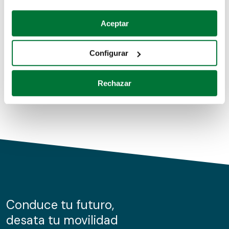
Coches de segunda mano
Si lo permite, también quisiéramos:
Aceptar
Recopilar información sobre su ubicación geográfica
Coches de km0
que puede tener una precisión de varios metros
Configurar
Coches de renting
Identificar su dispositivo analizándolo activamente
para buscar características específicas (huellas
Rechazar
digitales)
Obtenga más información sobre cómo se procesan sus
datos personales y establezca sus preferencias en la
sección de datos
. Puede cambiar o retirar su
consentimiento en cualquier momento en la Declaración
de cookies.
Las cookies de este sitio web se usan para personalizar
el contenido y los anuncios, ofrecer funciones de redes
sociales y analizar el tráfico. Además, compartimos
Conduce tu futuro,
información sobre el uso que haga del sitio web con
desata tu movilidad
nuestros partners de redes sociales, publicidad y análisis