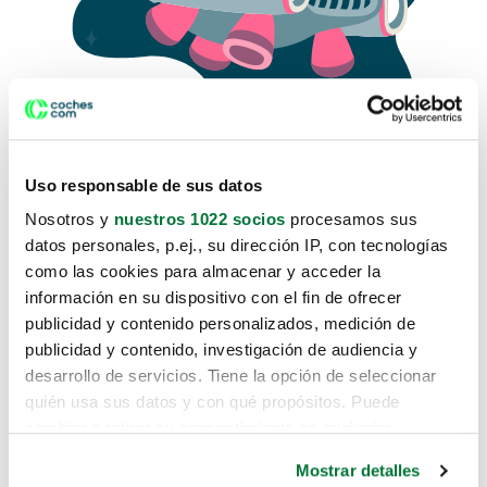
Uso responsable de sus datos
Nosotros y
nuestros 1022 socios
procesamos sus
datos personales, p.ej., su dirección IP, con tecnologías
como las cookies para almacenar y acceder la
Lo sentimos, no sabemos como
información en su dispositivo con el fin de ofrecer
te hemos traido hasta aquí.
publicidad y contenido personalizados, medición de
publicidad y contenido, investigación de audiencia y
desarrollo de servicios. Tiene la opción de seleccionar
Pero puedes encontrar el coche que estás
quién usa sus datos y con qué propósitos. Puede
buscando en alguno de estos enlaces:
cambiar o retirar su consentimiento en cualquier
momento desde la Declaración de cookies o clicando en
Coches nuevos
Mostrar detalles
el Menú de consentimiento.