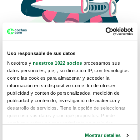
Uso responsable de sus datos
Nosotros y
nuestros 1022 socios
procesamos sus
datos personales, p.ej., su dirección IP, con tecnologías
como las cookies para almacenar y acceder la
Lo sentimos, no sabemos como
información en su dispositivo con el fin de ofrecer
te hemos traido hasta aquí.
publicidad y contenido personalizados, medición de
publicidad y contenido, investigación de audiencia y
desarrollo de servicios. Tiene la opción de seleccionar
Pero puedes encontrar el coche que estás
quién usa sus datos y con qué propósitos. Puede
buscando en alguno de estos enlaces:
cambiar o retirar su consentimiento en cualquier
momento desde la Declaración de cookies o clicando en
Coches nuevos
Mostrar detalles
el Menú de consentimiento.