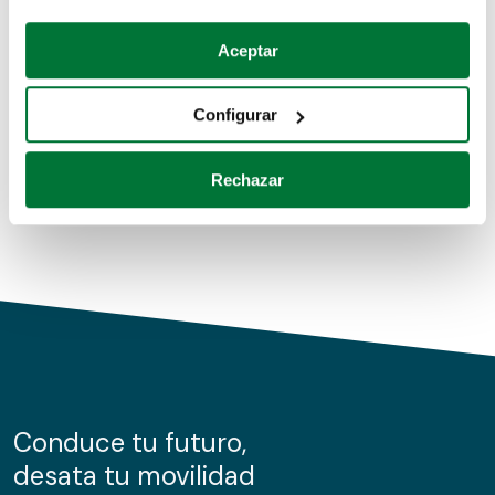
Coches de segunda mano
Si lo permite, también quisiéramos:
Aceptar
Recopilar información sobre su ubicación geográfica
Coches de km0
que puede tener una precisión de varios metros
Configurar
Coches de renting
Identificar su dispositivo analizándolo activamente
para buscar características específicas (huellas
Rechazar
digitales)
Obtenga más información sobre cómo se procesan sus
datos personales y establezca sus preferencias en la
sección de datos
. Puede cambiar o retirar su
consentimiento en cualquier momento en la Declaración
de cookies.
Las cookies de este sitio web se usan para personalizar
el contenido y los anuncios, ofrecer funciones de redes
sociales y analizar el tráfico. Además, compartimos
Conduce tu futuro,
información sobre el uso que haga del sitio web con
desata tu movilidad
nuestros partners de redes sociales, publicidad y análisis