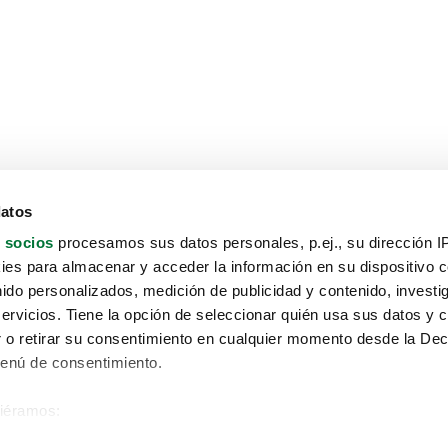
datos
 socios
procesamos sus datos personales, p.ej., su dirección I
es para almacenar y acceder la información en su dispositivo co
nido personalizados, medición de publicidad y contenido, investi
servicios. Tiene la opción de seleccionar quién usa sus datos y 
 o retirar su consentimiento en cualquier momento desde la Dec
Menú de consentimiento.
siéramos:
Aviso protección de datos
 sobre su ubicación geográfica que puede tener una precisión de