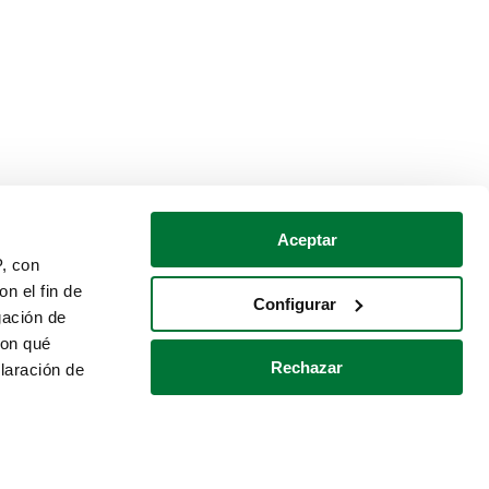
Aceptar
P, con
n el fin de
Configurar
gación de
con qué
Rechazar
laración de
Política de cookies
Contacto
 varios metros