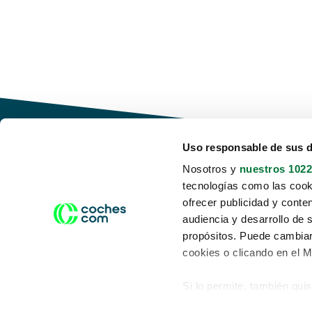
Uso responsable de sus 
Nosotros y
nuestros 1022
tecnologías como las cooki
Conduce tu futuro,
ofrecer publicidad y conte
desata tu movilidad
audiencia y desarrollo de 
propósitos. Puede cambiar
cookies o clicando en el 
Si lo permite, también qui
Acerca de nosotros
Aviso legal
Recopilar información