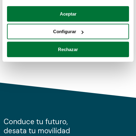
Coches de segunda mano
Si lo permite, también quisiéramos:
Aceptar
Recopilar información sobre su ubicación geográfica
Coches de km0
que puede tener una precisión de varios metros
Configurar
Coches de renting
Identificar su dispositivo analizándolo activamente
para buscar características específicas (huellas
Rechazar
digitales)
Obtenga más información sobre cómo se procesan sus
datos personales y establezca sus preferencias en la
sección de datos
. Puede cambiar o retirar su
consentimiento en cualquier momento en la Declaración
de cookies.
Las cookies de este sitio web se usan para personalizar
el contenido y los anuncios, ofrecer funciones de redes
sociales y analizar el tráfico. Además, compartimos
Conduce tu futuro,
información sobre el uso que haga del sitio web con
desata tu movilidad
nuestros partners de redes sociales, publicidad y análisis