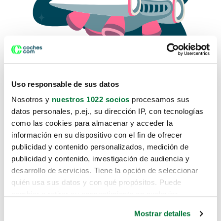
Uso responsable de sus datos
Nosotros y
nuestros 1022 socios
procesamos sus
datos personales, p.ej., su dirección IP, con tecnologías
como las cookies para almacenar y acceder la
Lo sentimos, no sabemos como
información en su dispositivo con el fin de ofrecer
te hemos traido hasta aquí.
publicidad y contenido personalizados, medición de
publicidad y contenido, investigación de audiencia y
desarrollo de servicios. Tiene la opción de seleccionar
Pero puedes encontrar el coche que estás
quién usa sus datos y con qué propósitos. Puede
buscando en alguno de estos enlaces:
cambiar o retirar su consentimiento en cualquier
momento desde la Declaración de cookies o clicando en
Coches nuevos
Mostrar detalles
el Menú de consentimiento.