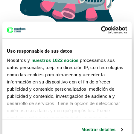
Uso responsable de sus datos
Nosotros y
nuestros 1022 socios
procesamos sus
datos personales, p.ej., su dirección IP, con tecnologías
como las cookies para almacenar y acceder la
Lo sentimos, no sabemos como
información en su dispositivo con el fin de ofrecer
te hemos traido hasta aquí.
publicidad y contenido personalizados, medición de
publicidad y contenido, investigación de audiencia y
desarrollo de servicios. Tiene la opción de seleccionar
Pero puedes encontrar el coche que estás
quién usa sus datos y con qué propósitos. Puede
buscando en alguno de estos enlaces:
cambiar o retirar su consentimiento en cualquier
momento desde la Declaración de cookies o clicando en
Coches nuevos
Mostrar detalles
el Menú de consentimiento.