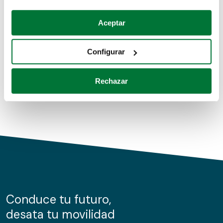
Coches de segunda mano
Si lo permite, también quisiéramos:
Aceptar
Recopilar información sobre su ubicación geográfica
Coches de km0
que puede tener una precisión de varios metros
Configurar
Coches de renting
Identificar su dispositivo analizándolo activamente
para buscar características específicas (huellas
Rechazar
digitales)
Obtenga más información sobre cómo se procesan sus
datos personales y establezca sus preferencias en la
sección de datos
. Puede cambiar o retirar su
consentimiento en cualquier momento en la Declaración
de cookies.
Las cookies de este sitio web se usan para personalizar
el contenido y los anuncios, ofrecer funciones de redes
sociales y analizar el tráfico. Además, compartimos
Conduce tu futuro,
información sobre el uso que haga del sitio web con
desata tu movilidad
nuestros partners de redes sociales, publicidad y análisis