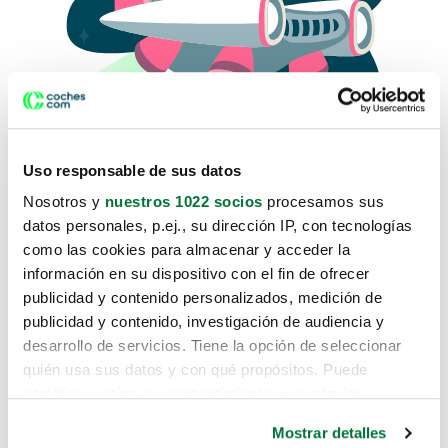
Uso responsable de sus datos
Nosotros y
nuestros 1022 socios
procesamos sus
datos personales, p.ej., su dirección IP, con tecnologías
como las cookies para almacenar y acceder la
Lo sentimos, no sabemos como
información en su dispositivo con el fin de ofrecer
te hemos traido hasta aquí.
publicidad y contenido personalizados, medición de
publicidad y contenido, investigación de audiencia y
desarrollo de servicios. Tiene la opción de seleccionar
Pero puedes encontrar el coche que estás
quién usa sus datos y con qué propósitos. Puede
buscando en alguno de estos enlaces:
cambiar o retirar su consentimiento en cualquier
momento desde la Declaración de cookies o clicando en
Coches nuevos
Mostrar detalles
el Menú de consentimiento.