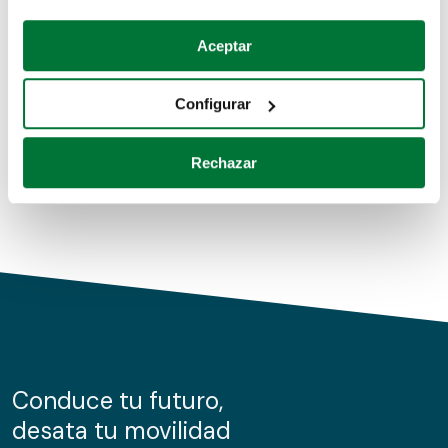
Coches de segunda mano
Si lo permite, también quisiéramos:
Aceptar
Recopilar información sobre su ubicación geográfica
Coches de km0
que puede tener una precisión de varios metros
Configurar
Coches de renting
Identificar su dispositivo analizándolo activamente
para buscar características específicas (huellas
Rechazar
digitales)
Obtenga más información sobre cómo se procesan sus
datos personales y establezca sus preferencias en la
sección de datos
. Puede cambiar o retirar su
consentimiento en cualquier momento en la Declaración
de cookies.
Las cookies de este sitio web se usan para personalizar
el contenido y los anuncios, ofrecer funciones de redes
sociales y analizar el tráfico. Además, compartimos
Conduce tu futuro,
información sobre el uso que haga del sitio web con
desata tu movilidad
nuestros partners de redes sociales, publicidad y análisis