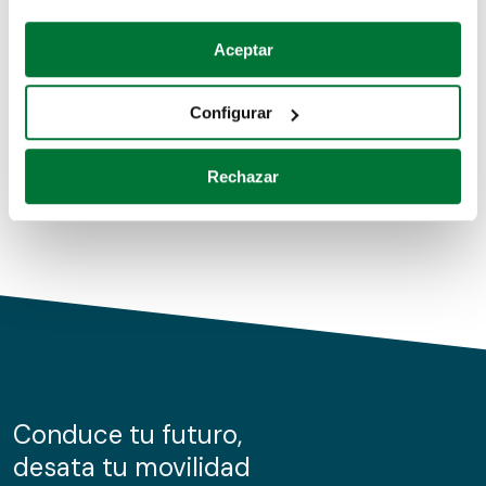
Coches de segunda mano
Si lo permite, también quisiéramos:
Aceptar
Recopilar información sobre su ubicación geográfica
Coches de km0
que puede tener una precisión de varios metros
Configurar
Coches de renting
Identificar su dispositivo analizándolo activamente
para buscar características específicas (huellas
Rechazar
digitales)
Obtenga más información sobre cómo se procesan sus
datos personales y establezca sus preferencias en la
sección de datos
. Puede cambiar o retirar su
consentimiento en cualquier momento en la Declaración
de cookies.
Las cookies de este sitio web se usan para personalizar
el contenido y los anuncios, ofrecer funciones de redes
sociales y analizar el tráfico. Además, compartimos
Conduce tu futuro,
información sobre el uso que haga del sitio web con
desata tu movilidad
nuestros partners de redes sociales, publicidad y análisis