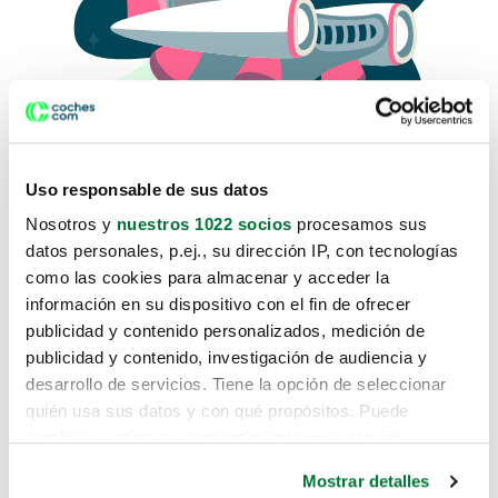
Uso responsable de sus datos
Nosotros y
nuestros 1022 socios
procesamos sus
datos personales, p.ej., su dirección IP, con tecnologías
como las cookies para almacenar y acceder la
Lo sentimos, no sabemos como
información en su dispositivo con el fin de ofrecer
te hemos traido hasta aquí.
publicidad y contenido personalizados, medición de
publicidad y contenido, investigación de audiencia y
desarrollo de servicios. Tiene la opción de seleccionar
Pero puedes encontrar el coche que estás
quién usa sus datos y con qué propósitos. Puede
buscando en alguno de estos enlaces:
cambiar o retirar su consentimiento en cualquier
momento desde la Declaración de cookies o clicando en
Coches nuevos
Mostrar detalles
el Menú de consentimiento.