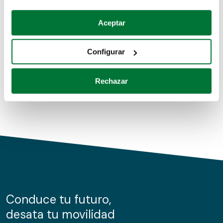
Coches de segunda mano
Si lo permite, también quisiéramos:
Aceptar
Recopilar información sobre su ubicación geográfica
Coches de km0
que puede tener una precisión de varios metros
Configurar
Coches de renting
Identificar su dispositivo analizándolo activamente
para buscar características específicas (huellas
Rechazar
digitales)
Obtenga más información sobre cómo se procesan sus
datos personales y establezca sus preferencias en la
sección de datos
. Puede cambiar o retirar su
consentimiento en cualquier momento en la Declaración
de cookies.
Las cookies de este sitio web se usan para personalizar
el contenido y los anuncios, ofrecer funciones de redes
sociales y analizar el tráfico. Además, compartimos
Conduce tu futuro,
información sobre el uso que haga del sitio web con
desata tu movilidad
nuestros partners de redes sociales, publicidad y análisis