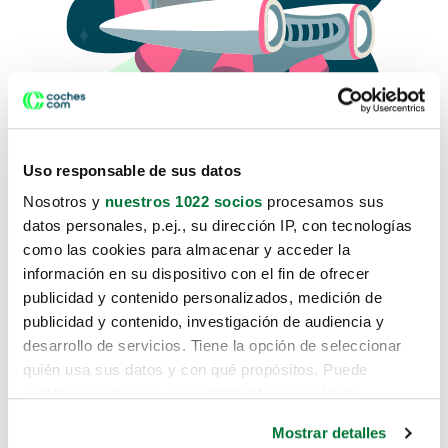
Uso responsable de sus datos
Nosotros y
nuestros 1022 socios
procesamos sus
datos personales, p.ej., su dirección IP, con tecnologías
como las cookies para almacenar y acceder la
Lo sentimos, no sabemos como
información en su dispositivo con el fin de ofrecer
te hemos traido hasta aquí.
publicidad y contenido personalizados, medición de
publicidad y contenido, investigación de audiencia y
desarrollo de servicios. Tiene la opción de seleccionar
Pero puedes encontrar el coche que estás
quién usa sus datos y con qué propósitos. Puede
buscando en alguno de estos enlaces:
cambiar o retirar su consentimiento en cualquier
momento desde la Declaración de cookies o clicando en
Coches nuevos
Mostrar detalles
el Menú de consentimiento.