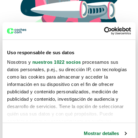
Uso responsable de sus datos
Nosotros y
nuestros 1022 socios
procesamos sus
datos personales, p.ej., su dirección IP, con tecnologías
como las cookies para almacenar y acceder la
Lo sentimos, no sabemos como
información en su dispositivo con el fin de ofrecer
te hemos traido hasta aquí.
publicidad y contenido personalizados, medición de
publicidad y contenido, investigación de audiencia y
desarrollo de servicios. Tiene la opción de seleccionar
Pero puedes encontrar el coche que estás
quién usa sus datos y con qué propósitos. Puede
buscando en alguno de estos enlaces:
cambiar o retirar su consentimiento en cualquier
momento desde la Declaración de cookies o clicando en
Coches nuevos
Mostrar detalles
el Menú de consentimiento.