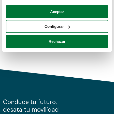
Coches de segunda mano
Si lo permite, también quisiéramos:
Aceptar
Recopilar información sobre su ubicación geográfica
Coches de km0
que puede tener una precisión de varios metros
Configurar
Coches de renting
Identificar su dispositivo analizándolo activamente
para buscar características específicas (huellas
Rechazar
digitales)
Obtenga más información sobre cómo se procesan sus
datos personales y establezca sus preferencias en la
sección de datos
. Puede cambiar o retirar su
consentimiento en cualquier momento en la Declaración
de cookies.
Las cookies de este sitio web se usan para personalizar
el contenido y los anuncios, ofrecer funciones de redes
sociales y analizar el tráfico. Además, compartimos
Conduce tu futuro,
información sobre el uso que haga del sitio web con
desata tu movilidad
nuestros partners de redes sociales, publicidad y análisis