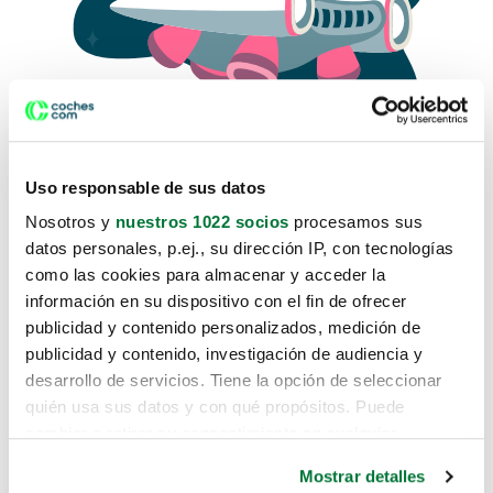
Uso responsable de sus datos
Nosotros y
nuestros 1022 socios
procesamos sus
datos personales, p.ej., su dirección IP, con tecnologías
como las cookies para almacenar y acceder la
Lo sentimos, no sabemos como
información en su dispositivo con el fin de ofrecer
te hemos traido hasta aquí.
publicidad y contenido personalizados, medición de
publicidad y contenido, investigación de audiencia y
desarrollo de servicios. Tiene la opción de seleccionar
Pero puedes encontrar el coche que estás
quién usa sus datos y con qué propósitos. Puede
buscando en alguno de estos enlaces:
cambiar o retirar su consentimiento en cualquier
momento desde la Declaración de cookies o clicando en
Coches nuevos
Mostrar detalles
el Menú de consentimiento.