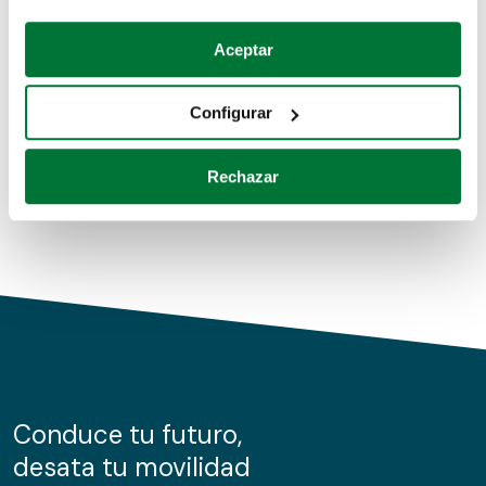
Coches de segunda mano
Si lo permite, también quisiéramos:
Aceptar
Recopilar información sobre su ubicación geográfica
Coches de km0
que puede tener una precisión de varios metros
Configurar
Coches de renting
Identificar su dispositivo analizándolo activamente
para buscar características específicas (huellas
Rechazar
digitales)
Obtenga más información sobre cómo se procesan sus
datos personales y establezca sus preferencias en la
sección de datos
. Puede cambiar o retirar su
consentimiento en cualquier momento en la Declaración
de cookies.
Las cookies de este sitio web se usan para personalizar
el contenido y los anuncios, ofrecer funciones de redes
sociales y analizar el tráfico. Además, compartimos
Conduce tu futuro,
información sobre el uso que haga del sitio web con
desata tu movilidad
nuestros partners de redes sociales, publicidad y análisis